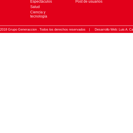
Espectáculos
Post de usuarios
Salud
Ciencia y
tecnología
2018 Grupo Generaccion . Todos los derechos reservados |
Desarrollo Web: Luis A.