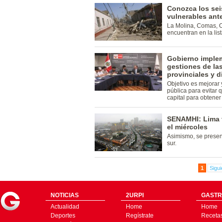
Conozca los sei
vulnerables ant
La Molina, Comas, C
encuentran en la list
Gobierno implem
gestiones de la
provinciales y di
Objetivo es mejorar 
pública para evitar 
capital para obtener
SENAMHI: Lima 
el miércoles
Asimismo, se present
sur.
1
Sigui
NOTICIAS
2URPI
GASTR
Actualidad
Home
Home
Deportes
Regístrate
Receta