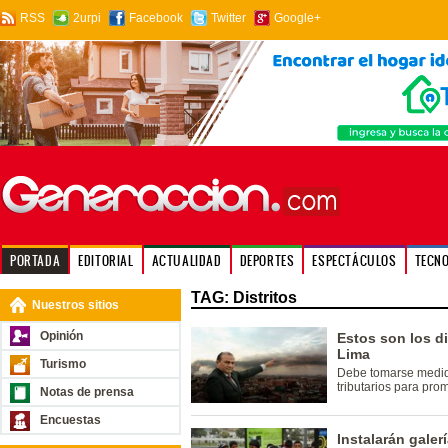
RSS
2urpi
Facebook
Twitter
Google+
PORTADA
EDITORIAL
ACTUALIDAD
DEPORTES
ESPECTÁCULOS
TECN
TAG: Distritos
Nuestros sitios
Opinión
Estos son los d
Lima
Turismo
Debe tomarse medid
tributarios para pro
Notas de prensa
Encuestas
Instalarán galer