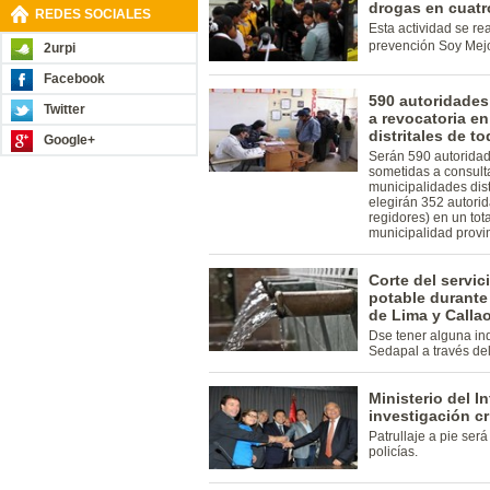
drogas en cuatr
REDES SOCIALES
Esta actividad se r
prevención Soy Mejo
2urpi
Facebook
590 autoridades
Twitter
a revocatoria en
distritales de to
Google+
Serán 590 autoridad
sometidas a consult
municipalidades distr
elegirán 352 autori
regidores) en un tot
municipalidad provin
Corte del servi
potable durante 
de Lima y Calla
Dse tener alguna in
Sedapal a través de
Ministerio del I
investigación cr
Patrullaje a pie ser
policías.