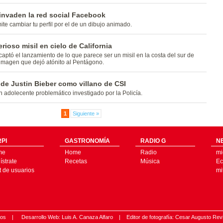
invaden la red social Facebook
ite cambiar tu perfil por el de un dibujo animado.
rioso misil en cielo de California
captó el lanzamiento de lo que parece ser un misil en la costa del sur de
 imagen que dejó atónito al Pentágono.
 de Justin Bieber como villano de CSI
un adolecente problemático investigado por la Policía.
1
Siguiente »
PI
GASTRONOMÍA
RADIO G
N
me
Home
Radio
mi
strate
Recetas
Música
Ec
t de usuarios
mi
ados |
Desarrollo Web: Luis A. Canaza Alfaro |
Editor de fotografía: Cesar Augusto Rev