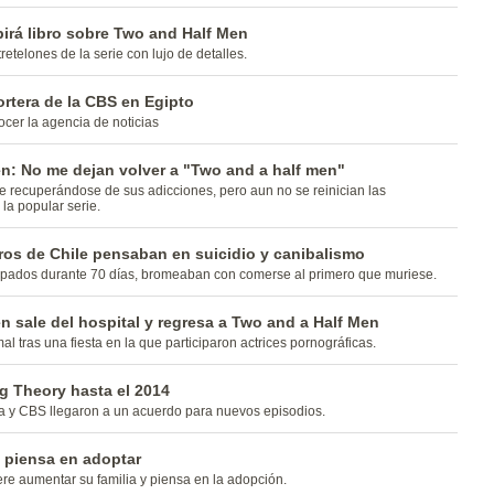
irá libro sobre Two and Half Men
retelones de la serie con lujo de detalles.
ortera de la CBS en Egipto
ocer la agencia de noticias
n: No me dejan volver a "Two and a half men"
ne recuperándose de sus adicciones, pero aun no se reinician las
la popular serie.
ros de Chile pensaban en suicidio y canibalismo
apados durante 70 días, bromeaban con comerse al primero que muriese.
n sale del hospital y regresa a Two and a Half Men
mal tras una fiesta en la que participaron actrices pornográficas.
g Theory hasta el 2014
a y CBS llegaron a un acuerdo para nuevos episodios.
 piensa en adoptar
ere aumentar su familia y piensa en la adopción.