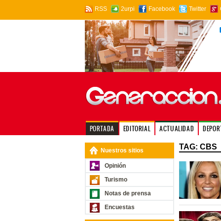
RSS
2urpi
Facebook
Twitter
PORTADA
EDITORIAL
ACTUALIDAD
DEPOR
TAG: CBS
Nuestros sitios
Opinión
Turismo
Notas de prensa
Encuestas