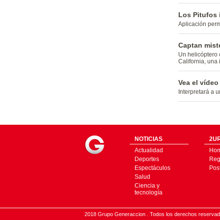
Los Pitufos 
Aplicación perm
Captan miste
Un helicóptero 
California, una
Vea el vídeo
Interpretará a 
NOTICIAS
2UR
Actualidad
Ho
Deportes
Regí
Espectáculos
Pos
Salud
Ciencia y
tecnología
2018 Grupo Generaccion . Todos los derechos reserv