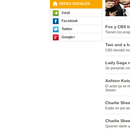
REDES SOCIALES
2urpi
Facebook
Fox y CBS l
Twitter
Tienen los prog
Google+
Two and a h
CBS decidió no 
Lady Gaga r
Se presentó con
Ashton Kutch
El actor ya se 
Sheen.
Charlie Shee
Están en pie la
Charlie Shee
Quieren darle u