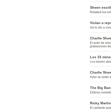
Sheen escrib
Relatará los ent
Violan a rep
Así lo dio a con
Charlie Shee
El actor de vie
grabaciones de 
Los 33 mine
Los minero atr
Charlie Shee
Actor se sintió 
The Big Ban
Exitosa comedi
Ricky Martin
El cantante qui