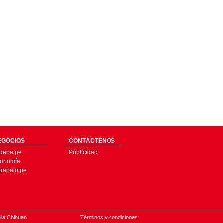
EGOCIOS
CONTÁCTENOS
depa.pe
Publicidad
onomía
trabajo.pe
illa Chihuan
Términos y condiciones