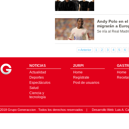
Andy Polo en el 
migrarán a Euro
Se iría al Real Madr
« Anterior
1
2
3
4
5
6
NOTICIAS
2URPI
GASTR
Actualidad
Home
Home
Deportes
Regístrate
Receta
Espectáculos
Post de usuarios
Salud
Ciencia y
tecnología
2018 Grupo Generaccion . Todos los derechos reservados |
Desarrollo Web: Luis A.