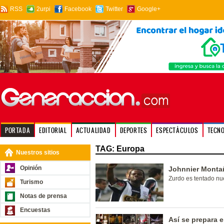
RSS
2urpi
Facebook
Twitter
Google+
PORTADA
EDITORIAL
ACTUALIDAD
DEPORTES
ESPECTÁCULOS
TECN
TAG: Europa
Nuestros sitios
Opinión
Johnnier Montañ
Zurdo es tentado nu
Turismo
Notas de prensa
Encuestas
Así se prepara e