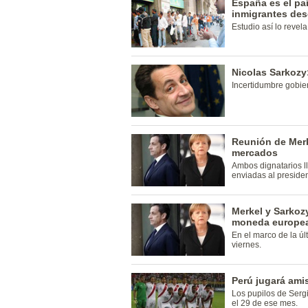
España es el pa
inmigrantes de
Estudio así lo revela
Nicolas Sarkozy
Incertidumbre gobier
Reunión de Merk
mercados
Ambos dignatarios l
enviadas al preside
Merkel y Sarkozy
moneda europe
En el marco de la ú
viernes.
Perú jugará ami
Los pupilos de Serg
el 29 de ese mes.