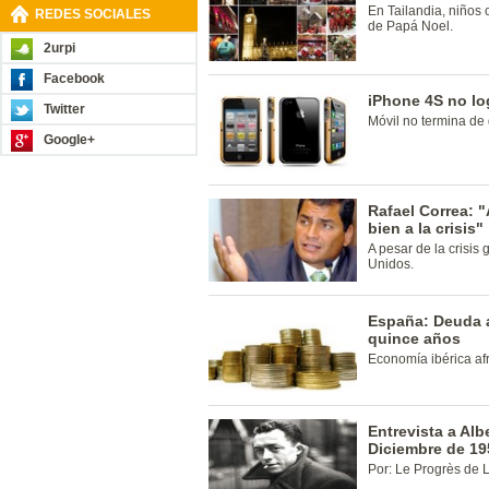
En Tailandia, niños 
REDES SOCIALES
de Papá Noel.
2urpi
Facebook
iPhone 4S no lo
Twitter
Móvil no termina de d
Google+
Rafael Correa: 
bien a la crisis"
A pesar de la crisis
Unidos.
España: Deuda a
quince años
Economía ibérica af
Entrevista a Al
Diciembre de 19
Por: Le Progrès de 