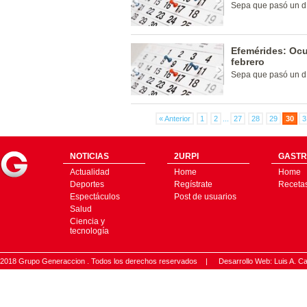
Sepa que pasó un dí
Efemérides: Ocu
febrero
Sepa que pasó un dí
« Anterior
1
2
...
27
28
29
30
3
NOTICIAS
2URPI
GASTR
Actualidad
Home
Home
Deportes
Regístrate
Receta
Espectáculos
Post de usuarios
Salud
Ciencia y
tecnología
2018 Grupo Generaccion . Todos los derechos reservados |
Desarrollo Web: Luis A.