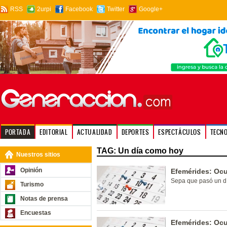
RSS
2urpi
Facebook
Twitter
Google+
PORTADA
EDITORIAL
ACTUALIDAD
DEPORTES
ESPECTÁCULOS
TECN
TAG: Un día como hoy
Nuestros sitios
Opinión
Efemérides: Ocu
Sepa que pasó un dí
Turismo
Notas de prensa
Encuestas
Efemérides: Ocu