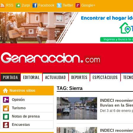
RSS
2urpi
Facebook
Twitter
Google+
PORTADA
EDITORIAL
ACTUALIDAD
DEPORTES
ESPECTÁCULOS
TECN
TAG: Sierra
Nuestros sitios
Opinión
INDECI recomie
lluvias en la Sie
Turismo
Del 3 al 6 de enero
Notas de prensa
Encuestas
INDECI recomie