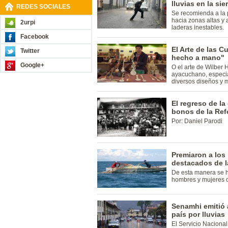
lluvias en la sie
REDES SOCIALES
Se recomienda a la p
hacia zonas altas y 
2urpi
laderas inestables.
Facebook
El Arte de las C
Twitter
hecho a mano"
Google+
O el arte de Wilber 
ayacuchano, especia
diversos diseños y 
El regreso de la
bonos de la Ref
Por: Daniel Parodi
Premiaron a los
destacados de la
De esta manera se 
hombres y mujeres d
Senamhi emitió a
país por lluvias
El Servicio Naciona