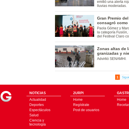
emitió una alerta roj
lluvias moderadas.
Gran Premio del 
consagró como 
Paola Gómez y Marce
la categoría Fusión
del Festival Claro co
Zonas altas de la
granizadas y ni
Advirtió SENAMHI.
1
Sigui
NOTICIAS
2URPI
GASTR
Actualidad
Home
Home
Deportes
Regístrate
Receta
Espectáculos
Post de usuarios
Salud
Ciencia y
tecnología