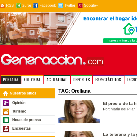
RSS
2urpi
Facebook
Twitter
Google+
PORTADA
EDITORIAL
ACTUALIDAD
DEPORTES
ESPECTÁCULOS
TECN
TAG: Orellana
Nuestros sitios
Opinión
El precio de la 
Por: María del Pilar 
Turismo
Notas de prensa
Encuestas
La telaraña y la