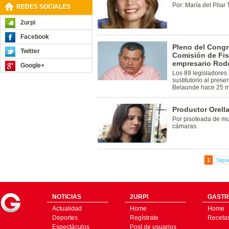
Por: María del Pilar 
REDES SOCIALES
2urpi
Facebook
Pleno del Congr
Twitter
Comisión de Fisc
empresario Rodo
Google+
Los 89 legisladores 
sustitutorio al prese
Belaunde hace 25 m
Productor Orell
Por pisoteada de mu
cámaras.
1
Sigui
NOTICIAS
2URPI
GASTR
Actualidad
Home
Home
Deportes
Regístrate
Receta
Espectáculos
Post de usuarios