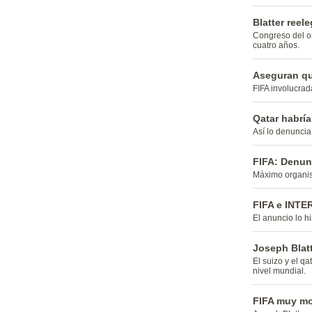
Blatter reel
Congreso del or
cuatro años.
Aseguran qu
FIFA involucra
Qatar habría
Así lo denunci
FIFA: Denun
Máximo organism
FIFA e INTER
El anuncio lo h
Joseph Blatt
El suizo y el qa
nivel mundial.
FIFA muy mo