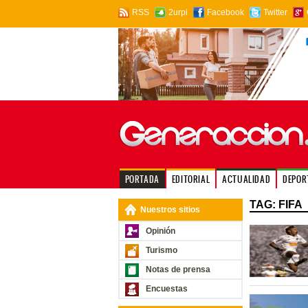
RSS
2urpi
Facebook
Twitter
PORTADA
EDITORIAL
ACTUALIDAD
DEPOR
TAG: FIFA
Nuestros sitios
Opinión
Turismo
Notas de prensa
Encuestas