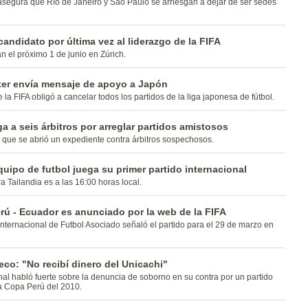
asegura que Río de Janeiro y Sao Paulo se arriesgan a dejar de ser sedes
 candidato por última vez al liderazgo de la FIFA
n el próximo 1 de junio en Zúrich.
ter envía mensaje de apoyo a Japón
 la FIFA obligó a cancelar todos los partidos de la liga japonesa de fútbol.
ga a seis árbitros por arreglar partidos amistosos
que se abrió un expediente contra árbitros sospechosos.
quipo de futbol juega su primer partido internacional
a Tailandia es a las 16:00 horas local.
rú - Ecuador es anunciado por la web de la FIFA
nternacional de Futbol Asociado señaló el partido para el 29 de marzo en
co: "No recibí dinero del Unicachi"
onal habló fuerte sobre la denuncia de soborno en su contra por un partido
la Copa Perú del 2010.