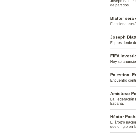
Joseph Blatter 
de partidos.
Blatter será
Elecciones será
Joseph Blat
El presidente de
FIFA investi
Hoy se anunció 
Palestina: E
Encuentro contr
Amistoso Pe
La Federación I
España.
Héctor Pache
El árbitro naci
que dirigió en 