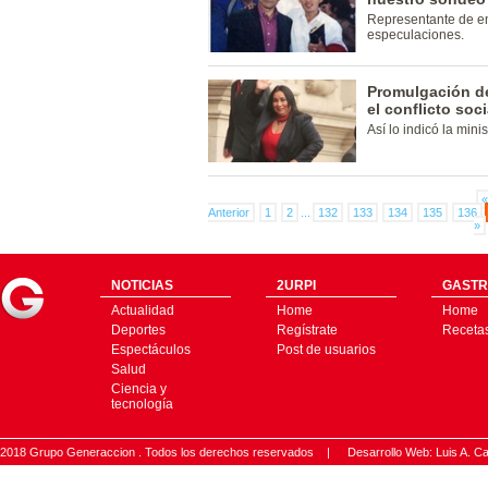
Representante de em
especulaciones.
Promulgación de
el conflicto soci
Así lo indicó la mini
«
Anterior
1
2
...
132
133
134
135
136
»
NOTICIAS
2URPI
GASTR
Actualidad
Home
Home
Deportes
Regístrate
Receta
Espectáculos
Post de usuarios
Salud
Ciencia y
tecnología
2018 Grupo Generaccion . Todos los derechos reservados |
Desarrollo Web: Luis A.