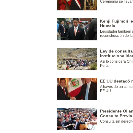
Ceremonia se llevar
Kenji Fujimori l
Humala
Legislador también 
reconstrucción de Ic
Ley de consulta
institucionalida
Así lo considera Ch
Perú.
EE.UU destacó r
A través de un com
EE.UU.
Presidente Olla
Consulta Previa
Consulta sin derecho