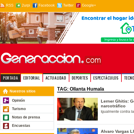
RSS
2urpi
Facebook
Twitter
Google+
PORTADA
EDITORIAL
ACTUALIDAD
DEPORTES
ESPECTÁCULOS
TECN
TAG: Ollanta Humala
Nuestros sitios
Opinión
Lerner Ghitis: G
narcotráfico
Turismo
Igualmente contra la
Notas de prensa
Encuestas
Alvaro Vargas Ll