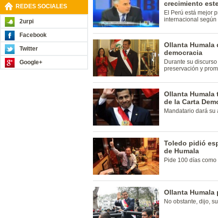
crecimiento est
REDES SOCIALES
El Perú está mejor p
internacional según e
2urpi
Facebook
Ollanta Humala d
Twitter
democracia
Durante su discurso
Google+
preservación y prom
Ollanta Humala
de la Carta Dem
Mandatario dará su 
Toledo pidió es
de Humala
Pide 100 días como
Ollanta Humala 
No obstante, dijo, s