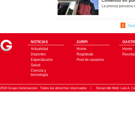
Comercio en pue
La prensa peruana e
1
Sigui
NOTICIAS
2URPI
GASTR
Actualidad
Home
Home
Deportes
Regístrate
Receta
Espectáculos
Post de usuarios
Salud
Ciencia y
tecnología
2018 Grupo Generaccion . Todos los derechos reservados |
Desarrollo Web: Luis A.