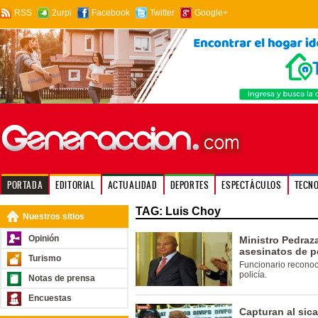
RSS
2urpi
Facebook
Twitter
Google+
PORTADA
EDITORIAL
ACTUALIDAD
DEPORTES
ESPECTÁCULOS
TECN
TAG: Luis Choy
Nuestros sitios
Opinión
Ministro Pedraz
asesinatos de p
Turismo
Funcionario reconoci
policía.
Notas de prensa
Encuestas
Capturan al sica