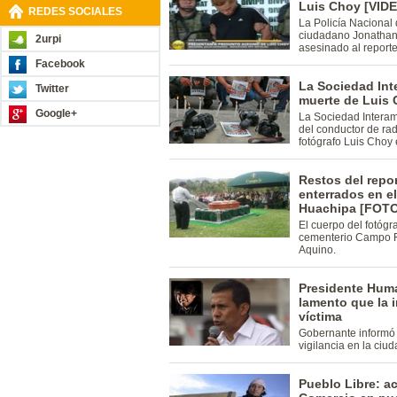
Luis Choy [VID
REDES SOCIALES
La Policía Nacional 
ciudadano Jonathan
2urpi
asesinado al reporte
Facebook
La Sociedad Int
Twitter
muerte de Luis
Google+
La Sociedad Interam
del conductor de rad
fotógrafo Luis Choy 
Restos del repo
enterrados en e
Huachipa [FOT
El cuerpo del fotógr
cementerio Campo F
Aquino.
Presidente Huma
lamento que la 
víctima
Gobernante informó 
vigilancia en la ciud
Pueblo Libre: ac