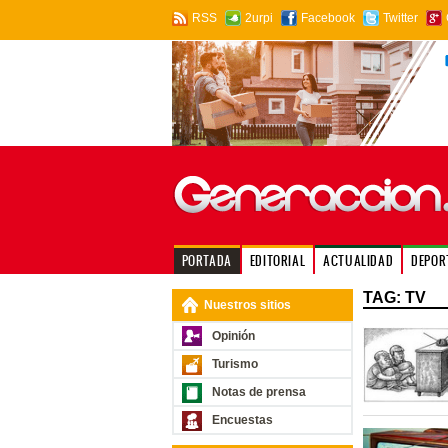
RSS
2urpi
Facebook
Twitter
PORTADA
EDITORIAL
ACTUALIDAD
DEPOR
TAG: TV
Nuestros sitios
Opinión
Turismo
Notas de prensa
Encuestas