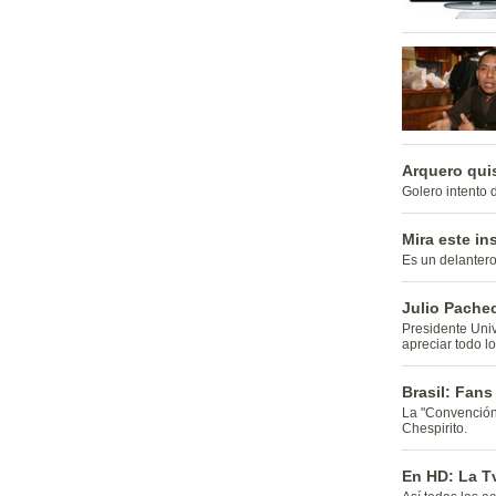
Arquero quis
Golero intento d
Mira este ins
Es un delantero 
Julio Pachec
Presidente Univ
apreciar todo l
Brasil: Fan
La "Convención
Chespirito.
En HD: La Tv