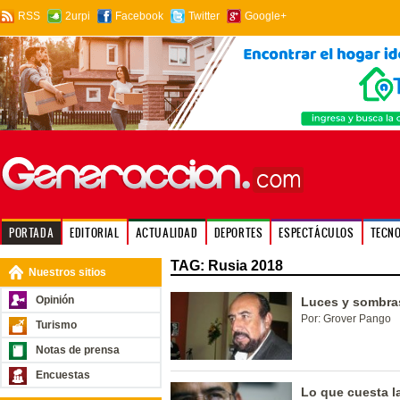
RSS
2urpi
Facebook
Twitter
Google+
PORTADA
EDITORIAL
ACTUALIDAD
DEPORTES
ESPECTÁCULOS
TECN
TAG: Rusia 2018
Nuestros sitios
Opinión
Luces y sombra
Por: Grover Pango
Turismo
Notas de prensa
Encuestas
Lo que cuesta la