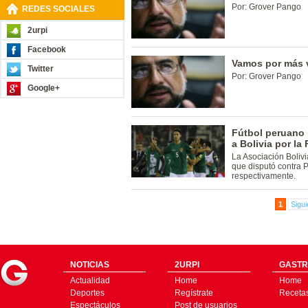
Por: Grover Pango
REDES SOCIALES
2urpi
Facebook
Vamos por más v
Twitter
Por: Grover Pango
Google+
Fútbol peruano 
a Bolivia por la
La Asociación Bolivi
que disputó contra P
respectivamente.
1
Sigui
NOTICIAS
2URPI
GASTR
Actualidad
Home
Home
Deportes
Regístrate
Receta
Espectáculos
Post de usuarios