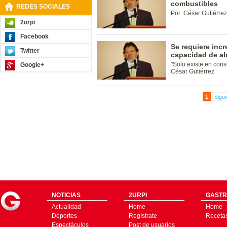
combustibles
REDES SOCIALES
Por: César Gutiérrez
2urpi
Facebook
Se requiere inc
Twitter
capacidad de a
"Solo existe en cons
Google+
César Gutiérrez
1
Sigui
NOTICIAS
2URPI
GASTR
Actualidad
Home
Home
Deportes
Regístrate
Receta
Espectáculos
Post de usuarios