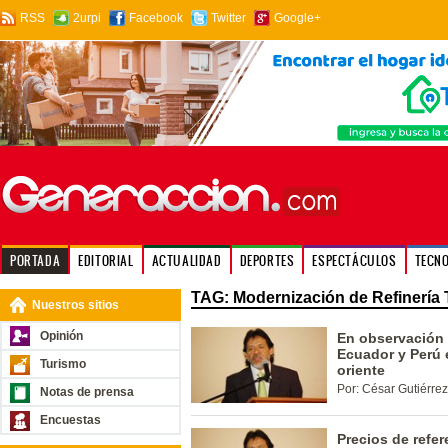
RSS
2urpi
Facebook
Twitter
Google+
PORTADA
EDITORIAL
ACTUALIDAD
DEPORTES
ESPECTÁCULOS
TECN
TAG: Modernización de Refinería 
Nuestros sitios
Opinión
En observación e
Ecuador y Perú 
Turismo
oriente
Por: César Gutiérrez
Notas de prensa
Encuestas
Precios de refe