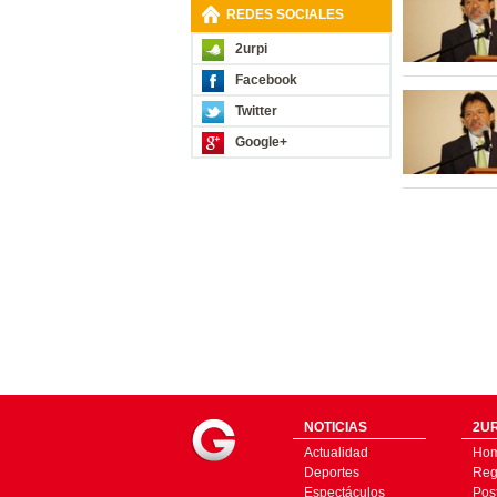
REDES SOCIALES
2urpi
Facebook
Twitter
Google+
NOTICIAS
2UR
Actualidad
Ho
Deportes
Regí
Espectáculos
Pos