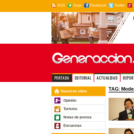
RSS
2urpi
Facebook
Twitter
PORTADA
EDITORIAL
ACTUALIDAD
DEPOR
TAG: Moder
Nuestros sitios
Opinión
Turismo
Notas de prensa
Encuestas