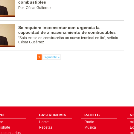
combustibles
Por: César Gutiérrez
Se requiere incrementar con urgencia la
capacidad de almacenamiento de combustibles
"Solo existe en construcción un nuevo terminal en Ilo", señala
César Gutiérrez
1
Siguiente »
PI
GASTRONOMÍA
RADIO G
N
me
Home
Radio
mi
strate
Recetas
Música
Ec
t de usuarios
mi