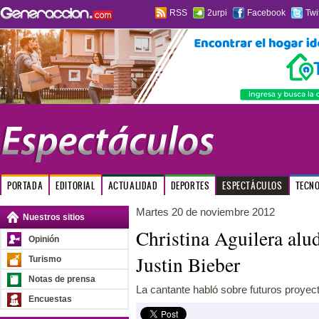
RSS
2urpi
Facebook
Twi
PORTADA
EDITORIAL
ACTUALIDAD
DEPORTES
ESPECTÁCULOS
TECN
Martes 20 de noviembre 2012
Nuestros sitios
Christina Aguilera alu
Opinión
Justin Bieber
Turismo
Notas de prensa
La cantante habló sobre futuros proyec
Encuestas