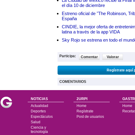
La Ciudad de México recibe la Final I
el día 10 de diciembre
Estreno oficial de "The Robinson, Tri
España
CINDIE, la mejor oferta de entretenim
latina a través de la app VIDA
Sky Rojo se estrena en todo el mund
Participa:
Comentar
Valorar
Regístrate aquí 
COMENTARIOS
NOTICIAS
2URPI
GASTR
Actualidad
Home
Home
Deportes
Regístrate
Receta
Espectáculos
Post de usuarios
Salud
Ciencia y
tecnología