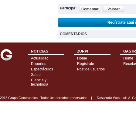
Participa:
Comentar
Valorar
Regístrate aquí 
COMENTARIOS
NOTICIAS
2URPI
GASTR
Actualidad
Home
Home
Deportes
Regístrate
Receta
Espectáculos
Post de usuarios
Salud
Ciencia y
tecnología
2018 Grupo Generaccion . Todos los derechos reservados |
Desarrollo Web: Luis A.