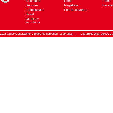
Actualidad
Home
Home
Deportes
Regístrate
Receta
Espectáculos
Post de usuarios
Salud
Ciencia y
tecnología
2018 Grupo Generaccion . Todos los derechos reservados |
Desarrollo Web: Luis A.