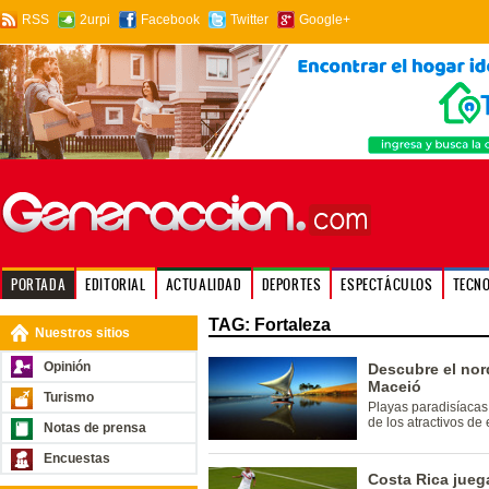
RSS
2urpi
Facebook
Twitter
Google+
PORTADA
EDITORIAL
ACTUALIDAD
DEPORTES
ESPECTÁCULOS
TECN
TAG: Fortaleza
Nuestros sitios
Opinión
Descubre el nord
Maceió
Turismo
Playas paradisíacas
de los atractivos de
Notas de prensa
Encuestas
Costa Rica juega