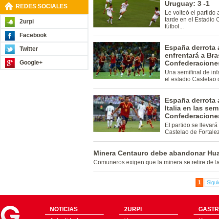
Uruguay: 3 -1
REDES SOCIALES
Le volteó el partido
tarde en el Estadio 
2urpi
fútbol...
Facebook
España derrota a
Twitter
enfrentará a Bra
Google+
Confederacione
Una semifinal de inf
el estadio Castelao 
España derrota a
Italia en las se
Confederacione
El partido se llevará
Castelao de Fortale
Minera Centauro debe abandonar Hu
Comuneros exigen que la minera se retire de la
1
Sigui
NOTICIAS
2URPI
GASTR