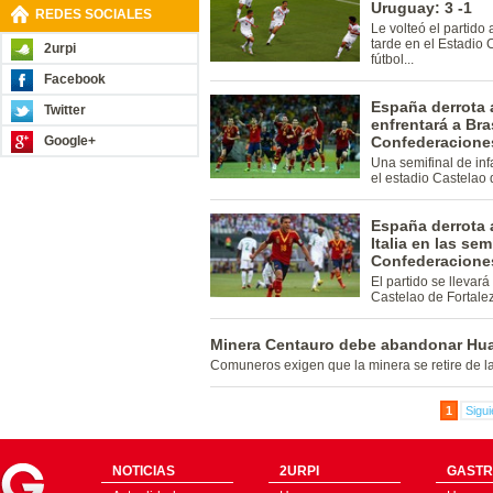
Uruguay: 3 -1
REDES SOCIALES
Le volteó el partido
tarde en el Estadio 
2urpi
fútbol...
Facebook
España derrota a
Twitter
enfrentará a Bra
Google+
Confederacione
Una semifinal de inf
el estadio Castelao 
España derrota a
Italia en las se
Confederacione
El partido se llevará
Castelao de Fortale
Minera Centauro debe abandonar Hu
Comuneros exigen que la minera se retire de la
1
Sigui
NOTICIAS
2URPI
GASTR