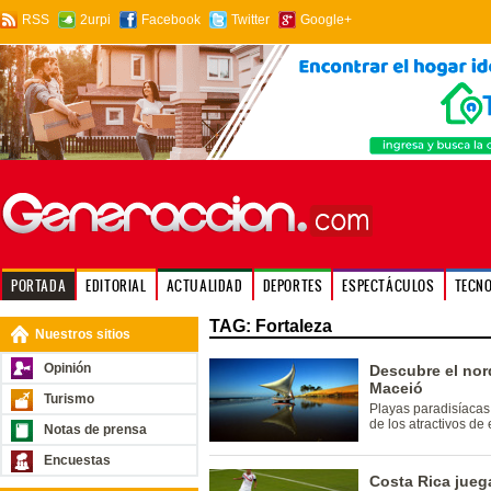
RSS
2urpi
Facebook
Twitter
Google+
PORTADA
EDITORIAL
ACTUALIDAD
DEPORTES
ESPECTÁCULOS
TECN
TAG: Fortaleza
Nuestros sitios
Opinión
Descubre el nord
Maceió
Turismo
Playas paradisíacas
de los atractivos de
Notas de prensa
Encuestas
Costa Rica juega