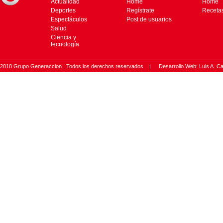
Actualidad
Home
Home
Deportes
Regístrate
Receta
Espectáculos
Post de usuarios
Salud
Ciencia y
tecnología
2018 Grupo Generaccion . Todos los derechos reservados |
Desarrollo Web: Luis A.