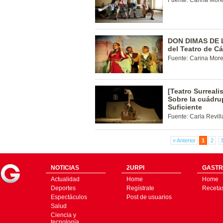
Fuente: Carina Mor
DON DIMAS DE LA
del Teatro de C
Fuente: Carina Mor
[Teatro Surreali
Sobre la cuádru
Suficiente
Fuente: Carla Revill
« Anterior
1
2
NOTICIAS
2URPI
GASTR
Actualidad
Home
Home
Deportes
Regístrate
Receta
Espectáculos
Post de usuarios
Salud
Ciencia y
tecnología