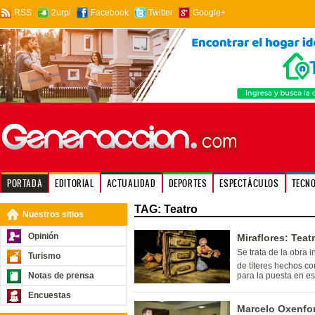
RSS
2urpi
Facebook
Twitter
Google+
PORTADA
EDITORIAL
ACTUALIDAD
DEPORTES
ESPECTÁCULOS
TECN
TAG: Teatro
Nuestros sitios
Opinión
Miraflores: Tea
Se trata de la obra i
Turismo
de títeres hechos c
Notas de prensa
para la puesta en e
Encuestas
Marcelo Oxenfor