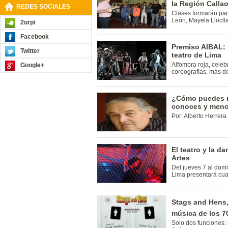
la Región Calla
REDES SOCIALES
Clases formarán par
León, Mayela Lloclla
2urpi
Facebook
Premiso AIBAL: 
Twitter
teatro de Lima
Alfombra roja, celeb
Google+
coreografías, más de
¿Cómo puedes re
conoces y men
Por: Alberto Herrera
El teatro y la d
Artes
Del jueves 7 al dom
Lima presentará cuat
Stags and Hens
música de los 7
Solo dos funciones: 