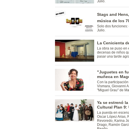
Julio.
Stags and Hens
música de los 7
Solo dos funciones: 
Julio.
La Cenicienta d
La obra se puso en 
decenas de niños qu
pasar una tarde agr
"Juguetes en fu
muñeca en Mag
Con la participación
Vismara, Giovanni Arc
"Miguel Grau" de M
Ya se estrenó l
Cultural Plan 9:
La puesta en escena
Oscar López Arias,
Revoredo, Karina Jor
Drago, Ramón Garcí
Reaño.