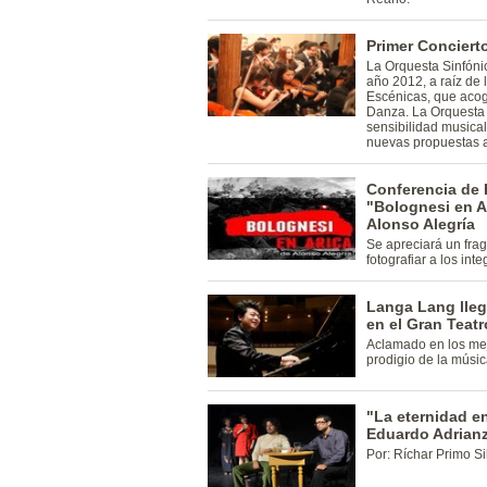
Primer Conciert
La Orquesta Sinfóni
año 2012, a raíz de 
Escénicas, que acog
Danza. La Orquesta f
sensibilidad musica
nuevas propuestas ar
Conferencia de 
"Bolognesi en Ar
Alonso Alegría
Se apreciará un frag
fotografiar a los inte
Langa Lang lleg
en el Gran Teatr
Aclamado en los mej
prodigio de la músic
"La eternidad en
Eduardo Adrian
Por: Ríchar Primo Sil