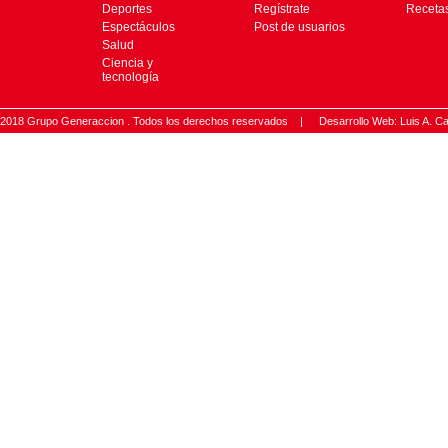
Deportes
Regístrate
Receta
Espectáculos
Post de usuarios
Salud
Ciencia y
tecnología
2018 Grupo Generaccion . Todos los derechos reservados |
Desarrollo Web: Luis A.