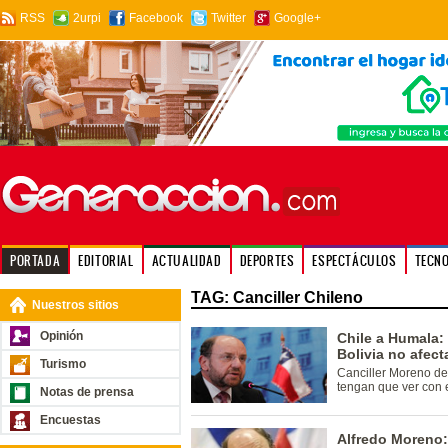
RSS
2urpi
Facebook
Twitter
Google+
PORTADA
EDITORIAL
ACTUALIDAD
DEPORTES
ESPECTÁCULOS
TECN
TAG: Canciller Chileno
Nuestros sitios
Opinión
Chile a Humala:
Bolivia no afect
Turismo
Canciller Moreno de
tengan que ver con 
Notas de prensa
Encuestas
Alfredo Moreno: