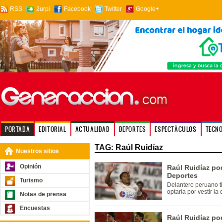
RSS
2urpi
Facebook
Twitter
Google+
PORTADA
EDITORIAL
ACTUALIDAD
DEPORTES
ESPECTÁCULOS
TECN
TAG: Raúl Ruidíaz
Nuestros sitios
Opinión
Raúl Ruidíaz pod
Deportes
Turismo
Delantero peruano ti
optaría por vestir l
Notas de prensa
Encuestas
Raúl Ruidíaz pod