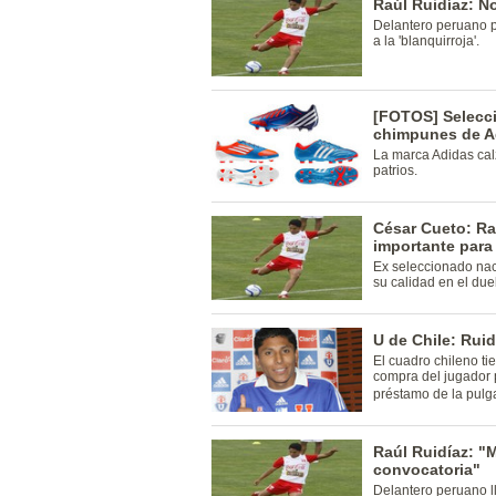
Raúl Ruidíaz: No
Delantero peruano p
a la 'blanquirroja'.
[FOTOS] Selecc
chimpunes de A
La marca Adidas cal
patrios.
César Cueto: Ra
importante para 
Ex seleccionado nac
su calidad en el du
U de Chile: Ruid
El cuadro chileno ti
compra del jugador 
préstamo de la pulga
Raúl Ruidíaz: "
convocatoria"
Delantero peruano l