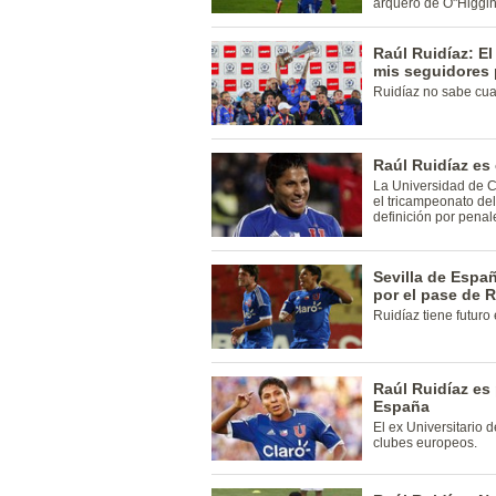
arquero de O"Higgin
Raúl Ruidíaz: El 
mis seguidores
Ruidíaz no sabe cual 
Raúl Ruidíaz es
La Universidad de Ch
el tricampeonato del
definición por penal
Sevilla de Espa
por el pase de R
Ruidíaz tiene futuro
Raúl Ruidíaz es 
España
El ex Universitario 
clubes europeos.