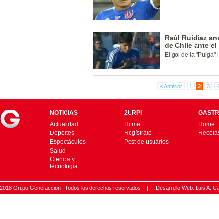
Raúl Ruidíaz ano
de Chile ante el
El gol de la "Pulga"
« Anterior
1
2
3
NOTICIAS
2URPI
GASTR
Actualidad
Home
Home
Deportes
Regístrate
Receta
Espectáculos
Post de usuarios
Salud
Ciencia y
tecnología
2018 Grupo Generaccion . Todos los derechos reservados |
Desarrollo Web: Luis A.