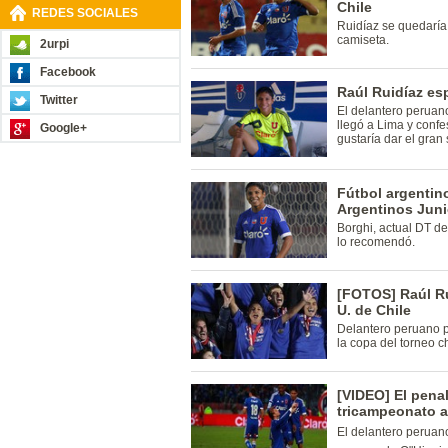
Chile
REDES SOCIALES
Ruidíaz se quedaría 
camiseta.
2urpi
Facebook
Raúl Ruidíaz esp
Twitter
El delantero peruan
llegó a Lima y confe
Google+
gustaría dar el gran
Fútbol argentin
Argentinos Juni
Borghi, actual DT de
lo recomendó.
[FOTOS] Raúl Ru
U. de Chile
Delantero peruano 
la copa del torneo c
[VIDEO] El penal
tricampeonato a 
El delantero peruano 