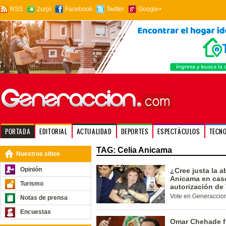
RSS
2urpi
Facebook
Twitter
Google+
PORTADA
EDITORIAL
ACTUALIDAD
DEPORTES
ESPECTÁCULOS
TECN
TAG: Celia Anicama
Nuestros sitios
Opinión
¿Cree justa la a
Anicama en caso
Turismo
autorización de
Vote en Generaccio
Notas de prensa
Encuestas
Omar Chehade fu