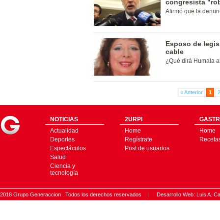
congresista "ro
Afirmó que la denun
Esposo de legis
cable
¿Qué dirá Humala a
« Anterior
1
NOTICIAS
2URPI
GASTR
Actualidad
Home
Home
Deportes
Regístrate
Receta
Espectáculos
Post de usuarios
Salud
Ciencia y
tecnología
2018 Grupo Generaccion . Todos los derechos reservados |
Desarrollo Web: Luis A.