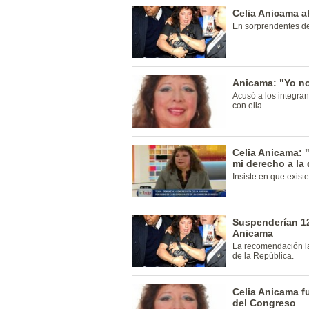
Celia Anicama a
En sorprendentes de
Anicama: "Yo no
Acusó a los integran
con ella.
Celia Anicama: 
mi derecho a la
Insiste en que exist
Suspenderían 12
Anicama
La recomendación la
de la República.
Celia Anicama fu
del Congreso