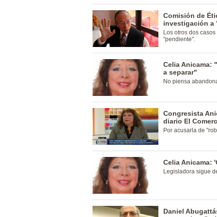
Comisión de Éti
investigación a
Los otros dos casos 
"pendiente".
Celia Anicama: 
a separar"
No piensa abandona
Congresista An
diario El Comer
Por acusarla de "rob
Celia Anicama: 
Legisladora sigue d
Daniel Abugattá