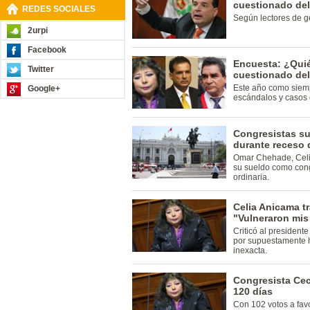
cuestionado del
REDES SOCIALES
Según lectores de 
2urpi
Facebook
Encuesta: ¿Quié
Twitter
cuestionado del
Este año como siemp
Google+
escándalos y casos 
Congresistas s
durante receso d
Omar Chehade, Celi
su sueldo como cong
ordinaria.
Celia Anicama t
"Vulneraron mis
Criticó al president
por supuestamente h
inexacta.
Congresista Cec
120 días
Con 102 votos a favo