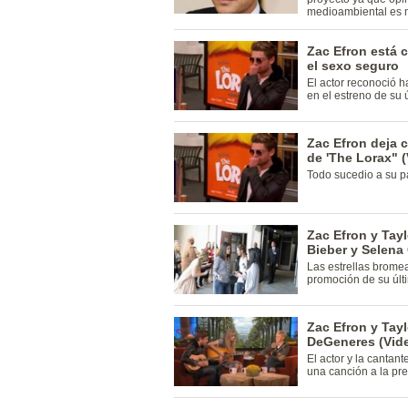
medioambiental es 
Zac Efron está 
el sexo seguro
El actor reconoció 
en el estreno de su ú
Zac Efron deja c
de 'The Lorax" 
Todo sucedio a su p
Zac Efron y Tay
Bieber y Selena
Las estrellas brome
promoción de su últi
Zac Efron y Tayl
DeGeneres (Vid
El actor y la cantan
una canción a la pr