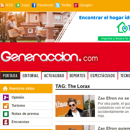
RSS
2urpi
Facebook
Twitter
Google+
PORTADA
EDITORIAL
ACTUALIDAD
DEPORTES
ESPECTÁCULOS
TECN
TAG: The Lorax
Nuestros sitios
Opinión
Zac Efron no se
Por otra parte, el g
Turismo
cuidadoso con el con
accidentalmente un
Notas de prensa
roja.
Encuestas
Zac Efron quier