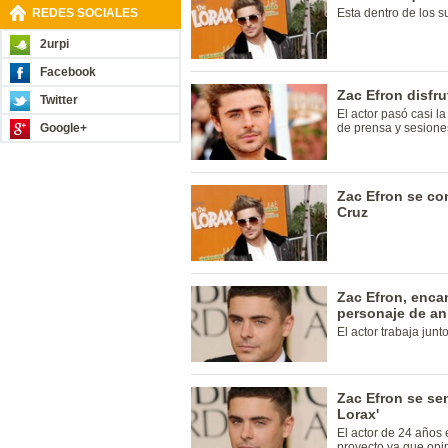
REDES SOCIALES
Esta dentro de los s
2urpi
Facebook
Zac Efron disfr
Twitter
El actor pasó casi l
Google+
de prensa y sesiones
Zac Efron se co
Cruz
Zac Efron, enca
personaje de a
El actor trabaja jun
Zac Efron se sen
Lorax'
El actor de 24 años 
proyecto ya que opin