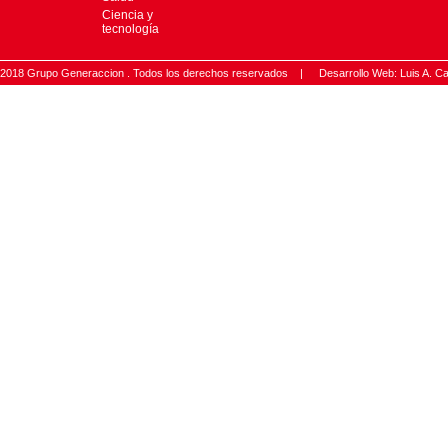
Ciencia y
tecnología
2018 Grupo Generaccion . Todos los derechos reservados |
Desarrollo Web: Luis A.