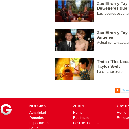
Zac Efron y Tayl
DeGeneres que n
Las jóvenes estrella
Zac Efron y Tay
Ángeles
Actualmente trabajan
Trailer 'The Lor
Taylor Swift
La cinta se estrena 
1
Sigui
NOTICIAS
2URPI
GASTR
Actualidad
Home
Home
Deportes
Regístrate
Receta
Espectáculos
Post de usuarios
Salud