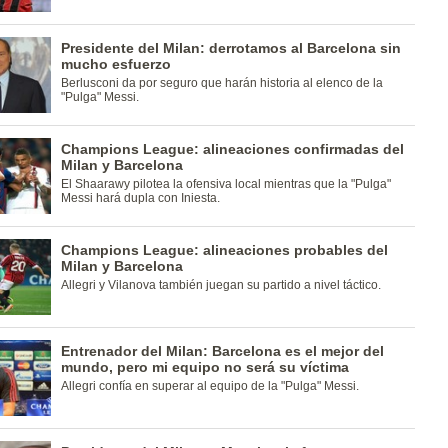
Presidente del Milan: derrotamos al Barcelona sin
mucho esfuerzo
Berlusconi da por seguro que harán historia al elenco de la
"Pulga" Messi.
Champions League: alineaciones confirmadas del
Milan y Barcelona
El Shaarawy pilotea la ofensiva local mientras que la "Pulga"
Messi hará dupla con Iniesta.
Champions League: alineaciones probables del
Milan y Barcelona
Allegri y Vilanova también juegan su partido a nivel táctico.
Entrenador del Milan: Barcelona es el mejor del
mundo, pero mi equipo no será su víctima
Allegri confía en superar al equipo de la "Pulga" Messi.