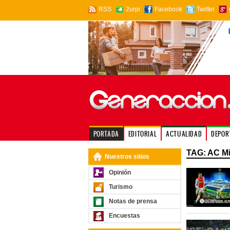
RSS
2urpi
Facebook
Twitter
PORTADA
EDITORIAL
ACTUALIDAD
DEPOR
TAG: AC Mi
Nuestros sitios
Opinión
Turismo
Notas de prensa
Encuestas