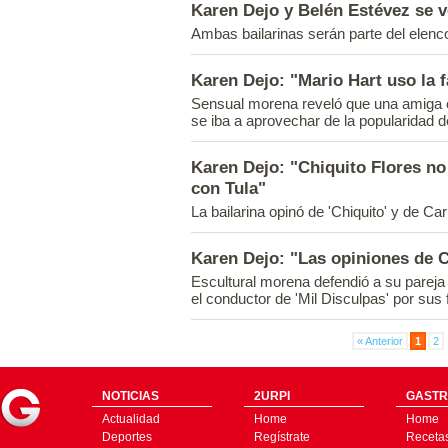
Karen Dejo y Belén Estévez se 
Ambas bailarinas serán parte del elen
Karen Dejo: "Mario Hart uso la 
Sensual morena reveló que una amiga en
se iba a aprovechar de la popularidad de
Karen Dejo: "Chiquito Flores no
con Tula"
La bailarina opinó de 'Chiquito' y de Ca
Karen Dejo: "Las opiniones de 
Escultural morena defendió a su pareja 
el conductor de 'Mil Disculpas' por su
« Anterior
1
2
NOTICIAS
2URPI
GASTR
Actualidad
Home
Home
Deportes
Regístrate
Receta