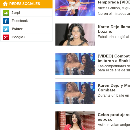
temporada [VID
REDES SOCIALES
Alexis Grullón, Migu
2urpi
fueron eliminados an
Facebook
Karen Dejo llam
Twitter
Lozano
Exbailarina eligió a
Google+
[VIDEO] Combate
imitaron a Shaki
Las competidoras d
para el deleite de s
Karen Dejo y Mi
Combate
Durante un baile en e
Celos produjero
esposo
Así lo revelan amigo