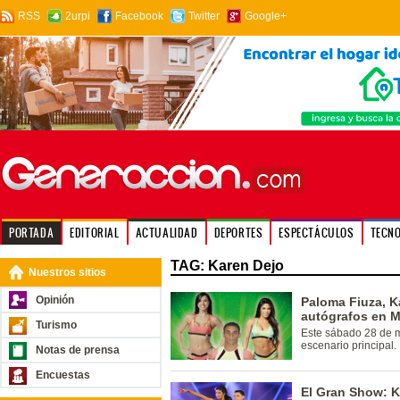
RSS
2urpi
Facebook
Twitter
Google+
PORTADA
EDITORIAL
ACTUALIDAD
DEPORTES
ESPECTÁCULOS
TECN
TAG: Karen Dejo
Nuestros sitios
Opinión
Paloma Fiuza, K
autógrafos en 
Turismo
Este sábado 28 de ma
escenario principal.
Notas de prensa
Encuestas
El Gran Show: K