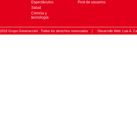
Espectáculos
Post de usuarios
Salud
Ciencia y
tecnología
2018 Grupo Generaccion . Todos los derechos reservados |
Desarrollo Web: Luis A.