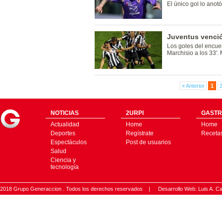
El único gol lo anot
Juventus venció 
Los goles del encuen
Marchisio a los 33'.
« Anterior
1
NOTICIAS
2URPI
GASTR
Actualidad
Home
Home
Deportes
Regístrate
Receta
Espectáculos
Post de usuarios
Salud
Ciencia y
tecnología
2018 Grupo Generaccion . Todos los derechos reservados |
Desarrollo Web: Luis A.