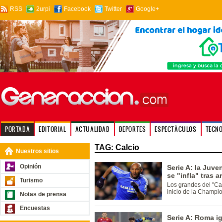
RSS
2urpi
Facebook
Twitter
Google+
PORTADA
EDITORIAL
ACTUALIDAD
DEPORTES
ESPECTÁCULOS
TECN
TAG: Calcio
Nuestros sitios
Opinión
Serie A: la Juve
se "infla" tras 
Turismo
Los grandes del "Cal
inicio de la Champi
Notas de prensa
Encuestas
Serie A: Roma ig