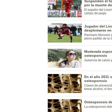
Suspenden el fút
por la muerte d
El jugador del Livor
campo de juego.
Jugador del Liv
desplomarse en 
Piermario Morosini d
pleno partido de la 
Moderada exposi
osteoporosis
Ausencia de calcio y
En el año 2011 
osteoporosis
Claves de prevención
tomar alcohol, ni fum
Osteoporosis de
La osteoporosis debe