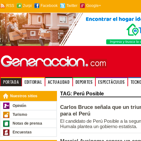
RSS
2urpi
Facebook
Twitter
Google+
PORTADA
EDITORIAL
ACTUALIDAD
DEPORTES
ESPECTÁCULOS
TECN
TAG: Perú Posible
Nuestros sitios
Opinión
Carlos Bruce señala que un triun
para el Perú
Turismo
El candidato de Perú Posible a la segu
Notas de prensa
Humala plantea un gobierno estatista.
Encuestas