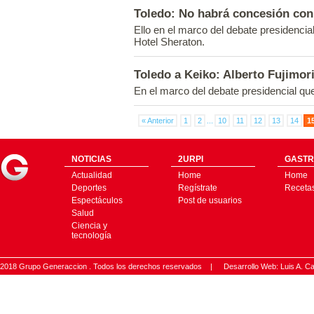
Toledo: No habrá concesión con 
Ello en el marco del debate presidencia
Hotel Sheraton.
Toledo a Keiko: Alberto Fujimor
En el marco del debate presidencial que
« Anterior
1
2
...
10
11
12
13
14
1
NOTICIAS
2URPI
GASTR
Actualidad
Home
Home
Deportes
Regístrate
Receta
Espectáculos
Post de usuarios
Salud
Ciencia y
tecnología
2018 Grupo Generaccion . Todos los derechos reservados |
Desarrollo Web: Luis A.