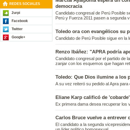
Marcial Ayaipoma espera un con
REDES SOCIALES
democracia
Candidato congresal de Perú Posible se 
2urpi
Perú y Fuerza 2011 pasen a segunda vu
Facebook
Twitter
Toledo ora con evangélicos su p
Google+
Candidato de Perú Posible sigue en la 
Renzo Ibáñez: "APRA podría apo
Candidato congresal por el partido de la 
zanjar con los esquemos que hagan retr
Toledo: Que Dios ilumine a los
A su vez reiteró su pedido al Apra para
Eliane Karp calificó de 'cobarde
Ex primera dama desea recuperar los v
Carlos Bruce vuelve a entrever
El candidato a la segunda vicepresidenci
un líder político homosexual.