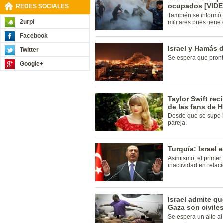
ocupados [VIDE
REDES SOCIALES
También se informó 
2urpi
militares pues tiene
Facebook
Israel y Hamás 
Twitter
Se espera que pront
Google+
Taylor Swift re
de las fans de H
Desde que se supo l
pareja.
Turquía: Israel 
Asimismo, el primer
inactividad en relaci
Israel admite qu
Gaza son civiles
Se espera un alto al 