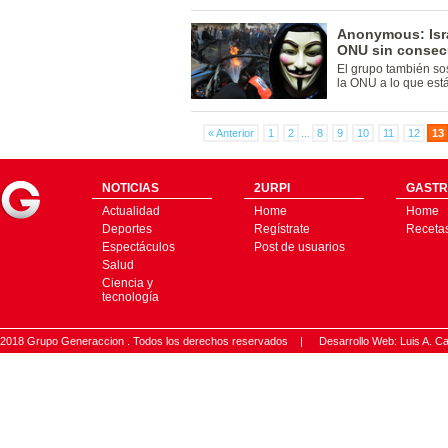
Anonymous: Isra
ONU sin consec
El grupo también so
la ONU a lo que está
« Anterior
1
2
...
8
9
10
11
12
13
NOTICIAS
2URPI
GASTR
Actualidad
Home
Home
Deportes
Regístrate
Receta
Espectáculos
Post de usuarios
Salud
Ciencia y
tecnología
2018 Grupo Generaccion . Todos los derechos reservados |
Desarrollo Web: Luis A.