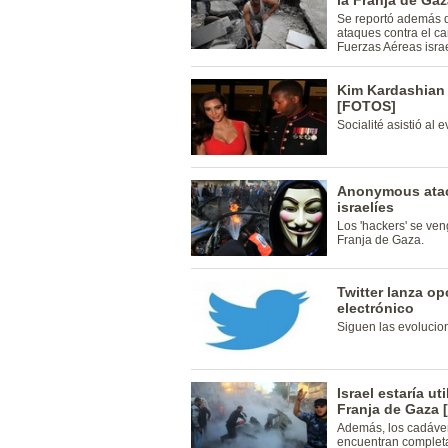
la Franja de Ga
Se reportó además q
ataques contra el c
Fuerzas Aéreas isr
Kim Kardashian 
[FOTOS]
Socialité asistió al
Anonymous atac
israelíes
Los 'hackers' se veng
Franja de Gaza.
Twitter lanza op
electrónico
Siguen las evolucio
Israel estaría u
Franja de Gaza 
Además, los cadáver
encuentran complet