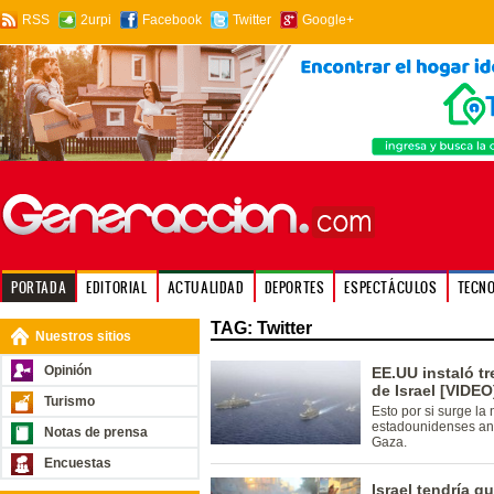
RSS
2urpi
Facebook
Twitter
Google+
PORTADA
EDITORIAL
ACTUALIDAD
DEPORTES
ESPECTÁCULOS
TECN
TAG: Twitter
Nuestros sitios
Opinión
EE.UU instaló t
de Israel [VIDEO
Turismo
Esto por si surge la
estadounidenses ante
Notas de prensa
Gaza.
Encuestas
Israel tendría qu