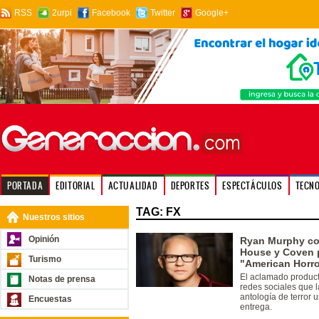
RSS
2urpi
Facebook
Twitter
Google+
PORTADA
EDITORIAL
ACTUALIDAD
DEPORTES
ESPECTÁCULOS
TECN
TAG: FX
Nuestros sitios
Opinión
Ryan Murphy co
House y Coven p
Turismo
"American Horro
El aclamado producto
Notas de prensa
redes sociales que l
antología de terror 
Encuestas
entrega.