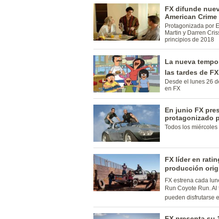
FX difunde nue
American Crime 
Protagonizada por 
Martin y Darren Cris
principios de 2018
La nueva tempor
las tardes de F
Desde el lunes 26 de
en FX
En junio FX pre
protagonizado p
Todos los miércoles 
FX líder en rati
producción orig
FX estrena cada lun
Run Coyote Run. Al
pueden disfrutarse 
FX presenta su 