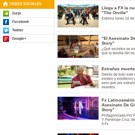
REDES SOCIALES
Llega a FX la n
"The Orville"
2urpi
Estreno lunes 16 de 
Facebook
Twitter
"El Asesinato D
Google+
Story"
¿Qué secretos se es
qué la familia del m
Extrañas muerte
Detrás de todo este 
existen y existieron
pero que por extrañ
muertes.
Fx Latinoamérica 
Asesinato De Gi
Story"
Protagonizada Por R
Y Penélope Cruz, lle
A Fx