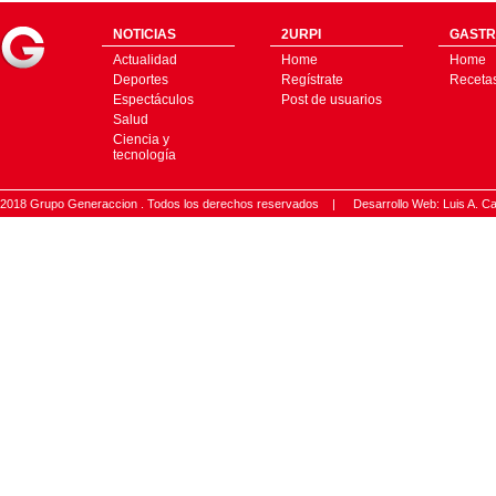
NOTICIAS
2URPI
GASTR
Actualidad
Home
Home
Deportes
Regístrate
Receta
Espectáculos
Post de usuarios
Salud
Ciencia y
tecnología
2018 Grupo Generaccion . Todos los derechos reservados |
Desarrollo Web: Luis A.