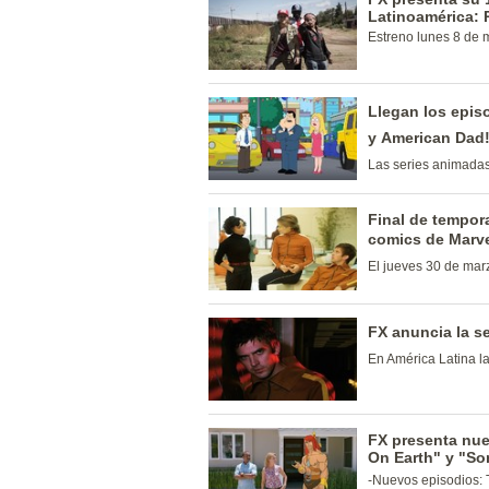
Latinoamérica:
Estreno lunes 8 de 
Llegan los episo
y American Dad!
Las series animadas
Final de tempor
comics de Marvel
El jueves 30 de marz
FX anuncia la s
En América Latina l
FX presenta nu
On Earth" y "So
-Nuevos episodios: T