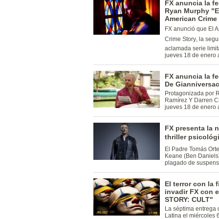
FX anuncia la fe
Ryan Murphy "El
American Crime 
FX anunció que El 
Crime Story, la seg
aclamada serie limit
jueves 18 de enero a
FX anuncia la f
De Gianniversac
Protagonizada por R
Ramírez Y Darren Cri
jueves 18 de enero 
FX presenta la 
thriller psicológi
El Padre Tomás Orte
Keane (Ben Daniels)
plagado de suspens
El terror con la
invadir FX con
STORY: CULT"
La séptima entrega d
Latina el miércoles 