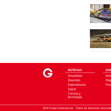
NOTICIAS
2UR
Actualidad
Ho
Deportes
Regí
Espectáculos
Pos
Salud
Ciencia y
tecnología
2018 Grupo Generaccion . Todos los derechos reserv