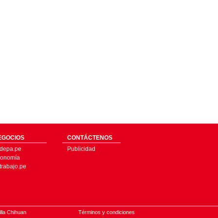
EGOCIOS
CONTÁCTENOS
depa.pe
Publicidad
onomía
trabajo.pe
illa Chihuan
Términos y condiciones