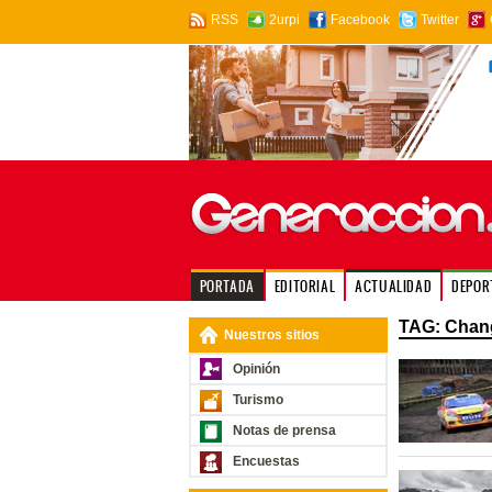
RSS
2urpi
Facebook
Twitter
PORTADA
EDITORIAL
ACTUALIDAD
DEPOR
TAG: Chan
Nuestros sitios
Opinión
Turismo
Notas de prensa
Encuestas