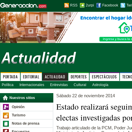
RSS
2urpi
Facebook
Twi
PORTADA
EDITORIAL
ACTUALIDAD
DEPORTES
ESPECTÁCULOS
TECN
Política
Internacionales
Entrevistas
Cultural
Astrología
Sábado 22 de noviembre 2014
Nuestros sitios
Estado realizará segui
Opinión
electas investigadas po
Turismo
Notas de prensa
Trabajo articulado de la PCM, Poder Judi
Encuestas