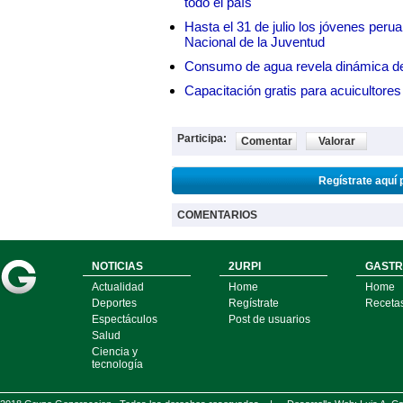
todo el país
Hasta el 31 de julio los jóvenes peru
Nacional de la Juventud
Consumo de agua revela dinámica d
Capacitación gratis para acuicul
Participa:
Comentar
Valorar
Regístrate aquí 
COMENTARIOS
NOTICIAS
2URPI
GASTR
Actualidad
Home
Home
Deportes
Regístrate
Receta
Espectáculos
Post de usuarios
Salud
Ciencia y
tecnología