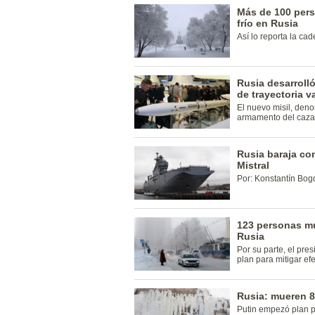
Más de 100 pers
frío en Rusia
Así lo reporta la c
Rusia desarrolló
de trayectoria v
El nuevo misil, de
armamento del caza 
Rusia baraja co
Mistral
Por: Konstantín Bog
123 personas mur
Rusia
Por su parte, el pre
plan para mitigar ef
Rusia: mueren 8
Putin empezó plan p