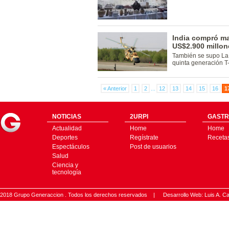
India compró mat
US$2.900 millon
También se supo La 
quinta generación T
« Anterior
1
2
...
12
13
14
15
16
1
NOTICIAS
2URPI
GASTR
Actualidad
Home
Home
Deportes
Regístrate
Receta
Espectáculos
Post de usuarios
Salud
Ciencia y
tecnología
2018 Grupo Generaccion . Todos los derechos reservados |
Desarrollo Web: Luis A.