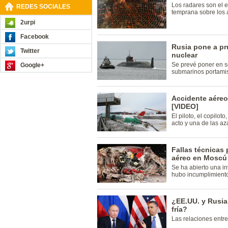
Los radares son el e
REDES SOCIALES
temprana sobre los 
2urpi
Facebook
Rusia pone a pr
Twitter
nuclear
Se prevé poner en s
Google+
submarinos portamis
Accidente aéreo
[VIDEO]
El piloto, el copilot
acto y una de las aza
Fallas técnicas 
aéreo en Moscú
Se ha abierto una in
hubo incumplimiento
¿EE.UU. y Rusia
fría?
Las relaciones entr