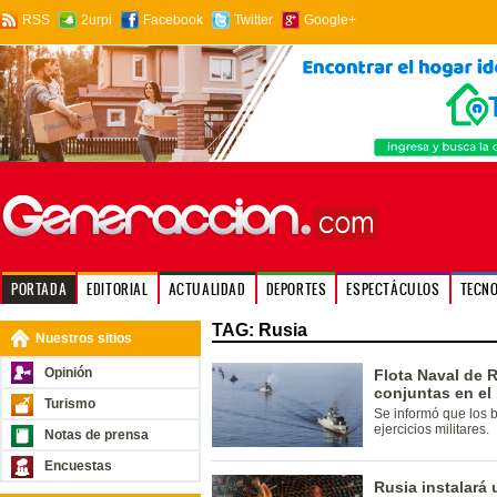
RSS
2urpi
Facebook
Twitter
Google+
PORTADA
EDITORIAL
ACTUALIDAD
DEPORTES
ESPECTÁCULOS
TECN
TAG: Rusia
Nuestros sitios
Opinión
Flota Naval de 
conjuntas en el
Turismo
Se informó que los 
ejercicios militares.
Notas de prensa
Encuestas
Rusia instalará