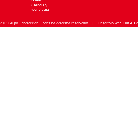
Ciencia y
tecnología
2018 Grupo Generaccion . Todos los derechos reservados |
Desarrollo Web: Luis A.