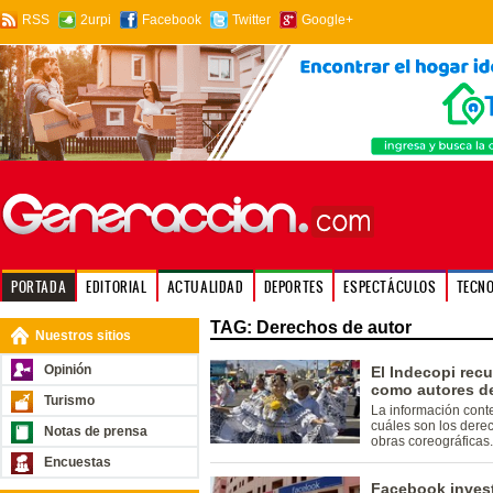
RSS
2urpi
Facebook
Twitter
Google+
PORTADA
EDITORIAL
ACTUALIDAD
DEPORTES
ESPECTÁCULOS
TECN
TAG: Derechos de autor
Nuestros sitios
Opinión
El Indecopi rec
como autores de
Turismo
La información cont
cuáles son los dere
Notas de prensa
obras coreográficas.
Encuestas
Facebook invest