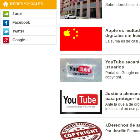
REDES SOCIALES
Sobre derechos de a
2urpi
Facebook
Apple es multad
Twitter
digitales sin lic
Google+
La suma es de casi 
YouTube sacará 
usuarios
Portal de Google no
copyright.
Justicia aleman
para proteger l
Ante la queja de or
intelectual en ese pa
¿Derechos de a
Por: Joselito Ferna