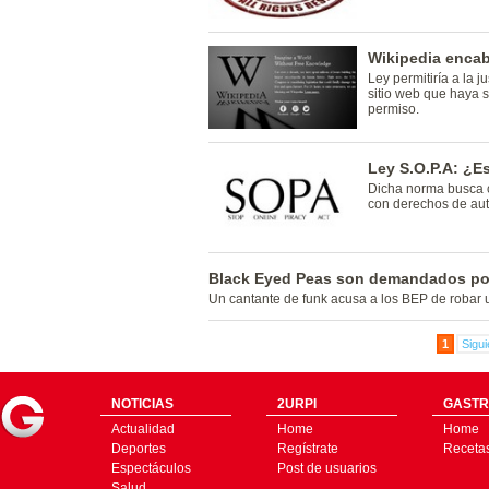
Wikipedia encab
Ley permitiría a la 
sitio web que haya s
permiso.
Ley S.O.P.A: ¿E
Dicha norma busca c
con derechos de auto
Black Eyed Peas son demandados por
Un cantante de funk acusa a los BEP de robar
1
Sigui
NOTICIAS
2URPI
GASTR
Actualidad
Home
Home
Deportes
Regístrate
Receta
Espectáculos
Post de usuarios
Salud