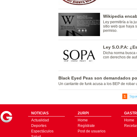
Wikipedia encab
Ley permitiría a la 
sitio web que haya s
permiso.
Ley S.O.P.A: ¿E
Dicha norma busca c
con derechos de auto
Black Eyed Peas son demandados por
Un cantante de funk acusa a los BEP de robar
1
Sigui
NOTICIAS
2URPI
GASTR
Actualidad
Home
Home
Deportes
Regístrate
Receta
Espectáculos
Post de usuarios
Salud