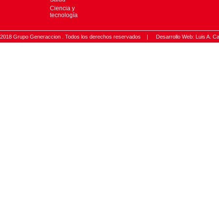
Ciencia y
tecnología
2018 Grupo Generaccion . Todos los derechos reservados |
Desarrollo Web: Luis A.