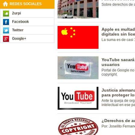
REDES SOCIALES
Sobre derechos de a
2urpi
Facebook
Apple es multad
Twitter
digitales sin lic
Google+
La suma es de casi 
YouTube sacará 
usuarios
Portal de Google no
copyright.
Justicia aleman
para proteger l
Ante la queja de or
intelectual en ese pa
¿Derechos de a
Por: Joselito Ferna