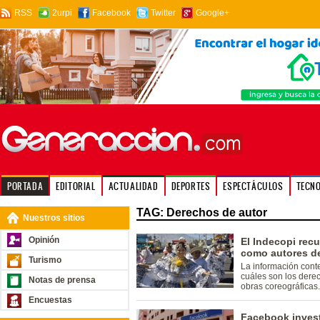
RSS
2urpi
Facebook
Twitter
Google+
PORTADA
EDITORIAL
ACTUALIDAD
DEPORTES
ESPECTÁCULOS
TECN
TAG: Derechos de autor
Nuestros sitios
Opinión
El Indecopi rec
como autores de
Turismo
La información cont
cuáles son los dere
Notas de prensa
obras coreográficas.
Encuestas
Facebook invest