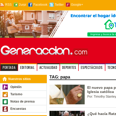
RSS
2urpi
Facebook
Twitter
Google+
PORTADA
EDITORIAL
ACTUALIDAD
DEPORTES
ESPECTÁCULOS
TECN
TAG: papa
Nuestros sitios
Opinión
El nuevo papa p
Iglesia católica
Turismo
Por: Timothy Stanley
Notas de prensa
Encuestas
¿Qué hacía Rat