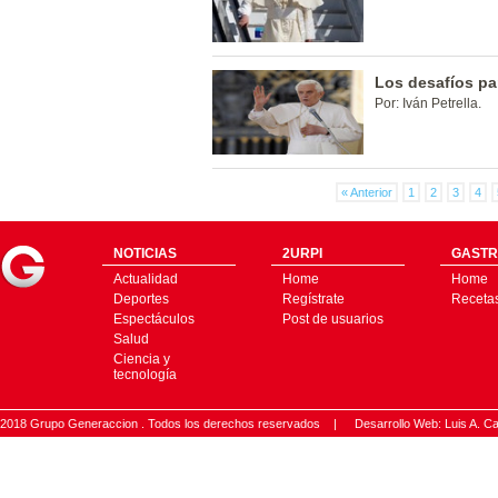
Los desafíos pa
Por: Iván Petrella.
« Anterior
1
2
3
4
NOTICIAS
2URPI
GASTR
Actualidad
Home
Home
Deportes
Regístrate
Receta
Espectáculos
Post de usuarios
Salud
Ciencia y
tecnología
2018 Grupo Generaccion . Todos los derechos reservados |
Desarrollo Web: Luis A.