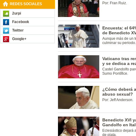
Por: Fran Ruiz.
REDES SOCIALES
2urpi
Facebook
Encuesta: el 64
Twitter
de Benedicto XV
Aunque más de un te
Google+
culminar su periodo.
Vaticano tras r
y se dedica a re
Castel Gandolfo par
Sumo Pontífice.
¿Cómo deberá af
abuso sexual?
Por: Jeff Anderson.
Benedicto XVI y
Gandolfo en Ital
Eclesiástico dejará a
de plata.