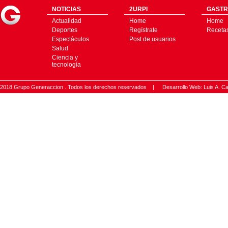
NOTICIAS
2URPI
GASTR
Actualidad
Home
Home
Deportes
Regístrate
Receta
Espectáculos
Post de usuarios
Salud
Ciencia y
tecnología
2018 Grupo Generaccion . Todos los derechos reservados |
Desarrollo Web: Luis A.