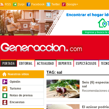
RSS
2urpi
Facebook
Twitter
Google+
PORTADA
EDITORIAL
ACTUALIDAD
DEPORTES
ESPECTÁCULOS
TECN
TAG: sal
Nuestros sitios
Opinión
Seis (6) especi
sal
Turismo
Recomendaciones del
Notas de prensa
Encuestas
El azúcar podría