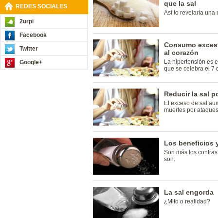
que la sal
REDES SOCIALES
Así lo revelaría una
2urpi
Facebook
Consumo excesi
Twitter
al corazón
La hipertensión es e
Google+
que se celebra el 7 d
Reducir la sal p
El exceso de sal aum
muertes por ataques
Los beneficios 
Son más los contras 
son.
La sal engorda
¿Mito o realidad?