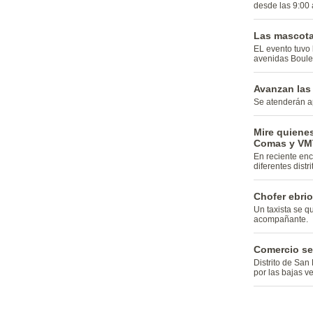
desde las 9:00 
Las mascota
EL evento tuvo 
avenidas Boulev
Avanzan las 
Se atenderán a
Mire quienes
Comas y VM
En reciente en
diferentes distri
Chofer ebri
Un taxista se q
acompañante.
Comercio se 
Distrito de San 
por las bajas ve