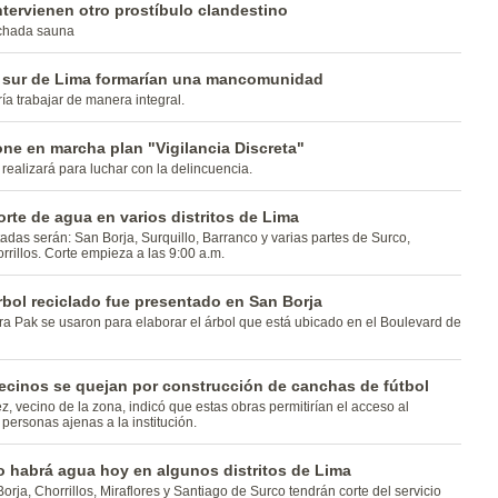
ntervienen otro prostíbulo clandestino
achada sauna
el sur de Lima formarían una mancomunidad
ría trabajar de manera integral.
ne en marcha plan "Vigilancia Discreta"
realizará para luchar con la delincuencia.
rte de agua en varios distritos de Lima
adas serán: San Borja, Surquillo, Barranco y varias partes de Surco,
rrillos. Corte empieza a las 9:00 a.m.
bol reciclado fue presentado en San Borja
tra Pak se usaron para elaborar el árbol que está ubicado en el Boulevard de
Vecinos se quejan por construcción de canchas de fútbol
z, vecino de la zona, indicó que estas obras permitirían el acceso al
 personas ajenas a la institución.
o habrá agua hoy en algunos distritos de Lima
orja, Chorrillos, Miraflores y Santiago de Surco tendrán corte del servicio