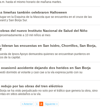
a.m. hasta el mismo horario de mañana martes.
s limeñas también celebraron Halloween
lugar en la Esquina de la Mascota que se encuentra en el cruce de las
ard y San Borja Sur.
obras del nuevo Instituto Nacional de Salud del Niño
proximadamente a 10 mil niños al mes
 lideran las encuestas en San Isidro, Chorrillos, San Borja,
T
cuesta de Ipsos Apoyo demuestra quienes se encuentran punteros en
tos de la capital.
o ocasionó accidente dejando dos heridos en San Borja
uedó dormido al volante y casi cae a la vía expresa junto con su
redujo por las obras del tren eléctrico
Borja se ha visto perjudicado no solo por el tráfico que genera la obra, sino
ntas en sitios aledaños a la vía.
« Anterior
1
2
Siguiente »