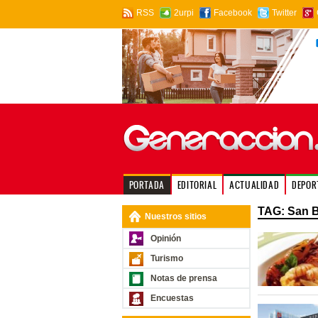
RSS
2urpi
Facebook
Twitter
PORTADA
EDITORIAL
ACTUALIDAD
DEPOR
TAG: San B
Nuestros sitios
Opinión
Turismo
Notas de prensa
Encuestas