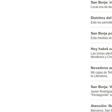
San Borja: i
Local era de f
Distritos d
Esto les permiti
San Borja po
Esta medida se 
Hoy habrá co
Las zonas afect
Miraflores y Cho
Novedoso ar
Mil cajas de Te
la Literatura.
San Borja: 
Javier Rodrígue
"Pentagonito" a
Atención: N
Barranco, San B