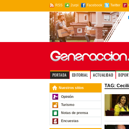
RSS
2urpi
Facebook
Twitter
PORTADA
EDITORIAL
ACTUALIDAD
DEPOR
TAG: Cecil
Nuestros sitios
Opinión
Turismo
Notas de prensa
Encuestas