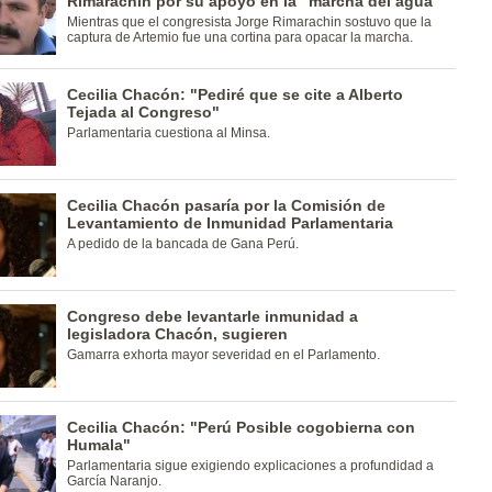
Rimarachín por su apoyo en la "marcha del agua"
Mientras que el congresista Jorge Rimarachin sostuvo que la
captura de Artemio fue una cortina para opacar la marcha.
Cecilia Chacón: "Pediré que se cite a Alberto
Tejada al Congreso"
Parlamentaria cuestiona al Minsa.
Cecilia Chacón pasaría por la Comisión de
Levantamiento de Inmunidad Parlamentaria
A pedido de la bancada de Gana Perú.
Congreso debe levantarle inmunidad a
legisladora Chacón, sugieren
Gamarra exhorta mayor severidad en el Parlamento.
Cecilia Chacón: "Perú Posible cogobierna con
Humala"
Parlamentaria sigue exigiendo explicaciones a profundidad a
García Naranjo.