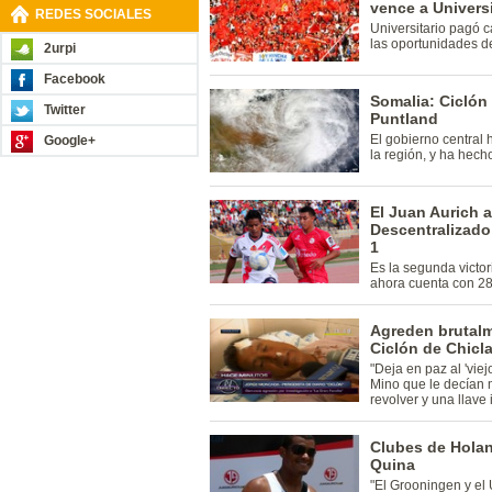
vence a Universi
REDES SOCIALES
Universitario pagó c
las oportunidades de
2urpi
Facebook
Somalia: Ciclón
Twitter
Puntland
El gobierno central
Google+
la región, y ha hech
El Juan Aurich 
Descentralizado 
1
Es la segunda victor
ahora cuenta con 28
Agreden brutalme
Ciclón de Chicl
"Deja en paz al 'vie
Mino que le decían 
revolver y una llave 
Clubes de Holand
Quina
"El Grooningen y el 