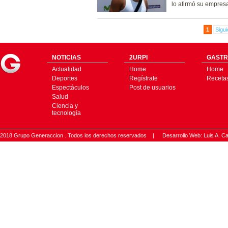
lo afirmó su empresa
1
Sigui
NOTICIAS
2URPI
GASTR
Actualidad
Home
Home
Deportes
Regístrate
Receta
Espectáculos
Post de usuarios
Salud
Ciencia y
tecnología
2018 Grupo Generaccion . Todos los derechos reservados |
Desarrollo Web: Luis A.