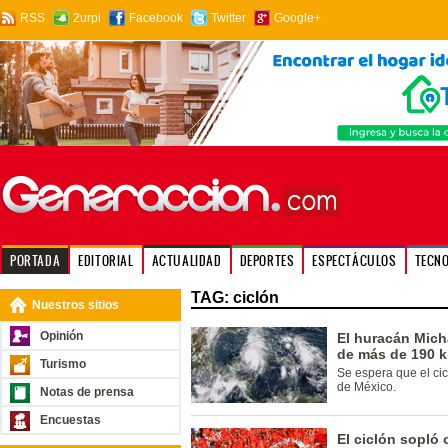
RSS
2urpi
Facebook
Twitter
Google+
PORTADA
EDITORIAL
ACTUALIDAD
DEPORTES
ESPECTÁCULOS
TECN
TAG: ciclón
Nuestros sitios
Opinión
El huracán Micha
de más de 190 k
Turismo
Se espera que el cic
de México.
Notas de prensa
Encuestas
El ciclón sopló 