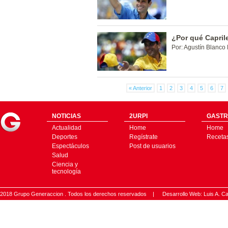
¿Por qué Capril
Por: Agustín Blanco
« Anterior
1
2
3
4
5
6
7
NOTICIAS
2URPI
GASTR
Actualidad
Home
Home
Deportes
Regístrate
Receta
Espectáculos
Post de usuarios
Salud
Ciencia y
tecnología
2018 Grupo Generaccion . Todos los derechos reservados |
Desarrollo Web: Luis A.