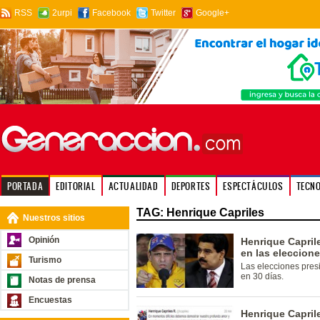
RSS
2urpi
Facebook
Twitter
Google+
PORTADA
EDITORIAL
ACTUALIDAD
DEPORTES
ESPECTÁCULOS
TECN
TAG: Henrique Capriles
Nuestros sitios
Opinión
Henrique Capril
en las eleccion
Turismo
Las elecciones pres
en 30 días.
Notas de prensa
Encuestas
Henrique Capril