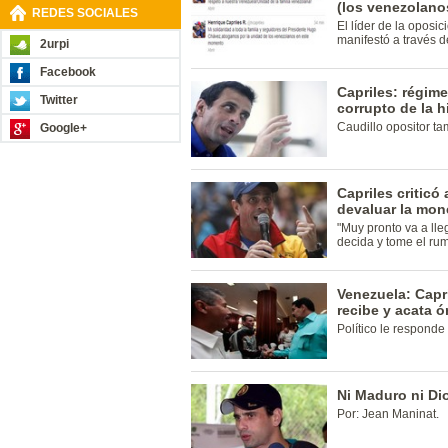
(los venezolan
REDES SOCIALES
El líder de la opos
manifestó a través de
2urpi
Facebook
Capriles: régim
Twitter
corrupto de la h
Caudillo opositor tam
Google+
Capriles criticó
devaluar la mon
"Muy pronto va a lle
decida y tome el ru
Venezuela: Capr
recibe y acata 
Político le respon
Ni Maduro ni Di
Por: Jean Maninat.