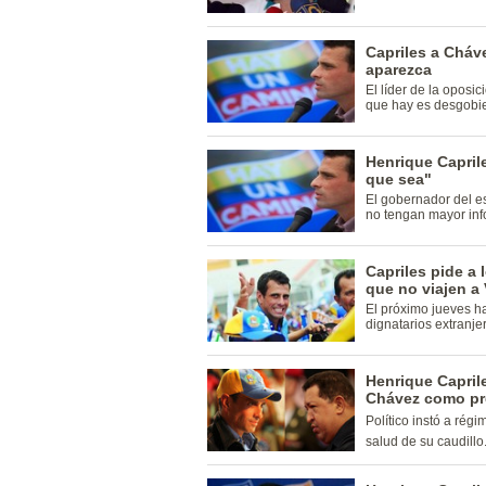
Capriles a Cháve
aparezca
El líder de la oposi
que hay es desgobi
Henrique Capril
que sea"
El gobernador del 
no tengan mayor in
Capriles pide a
que no viajen a
El próximo jueves ha
dignatarios extranje
Henrique Capril
Chávez como pr
Político instó a régi
salud de su caudillo