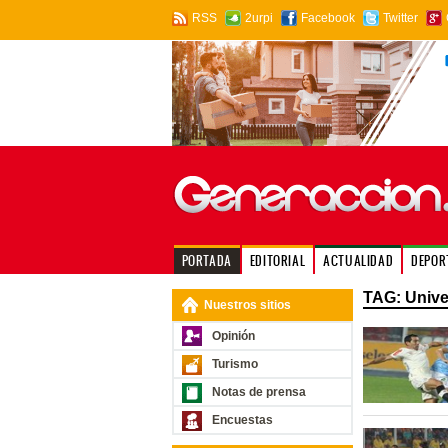
RSS
2urpi
Facebook
Twitter
PORTADA
EDITORIAL
ACTUALIDAD
DEPOR
TAG: Univer
Nuestros sitios
Opinión
Turismo
Notas de prensa
Encuestas