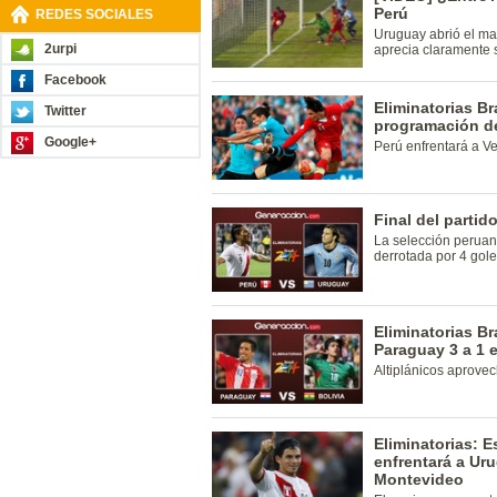
Perú
REDES SOCIALES
Uruguay abrió el ma
2urpi
aprecia claramente s
Facebook
Eliminatorias Br
Twitter
programación de
Google+
Perú enfrentará a Ve
Final del partid
La selección peruan
derrotada por 4 gol
Eliminatorias Br
Paraguay 3 a 1 
Altiplánicos aprovec
Eliminatorias: 
enfrentará a Ur
Montevideo