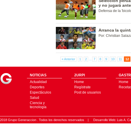
Selección perua
y no jugará ant
Defensa de la 'bicol
Arranca la quint
Por: Christian Salaza
« Anterior
1
2
...
7
8
9
10
11
12
NOTICIAS
2URPI
GASTR
Actualidad
Home
Home
Deportes
Regístrate
Receta
Espectáculos
Post de usuarios
Salud
Ciencia y
tecnología
2018 Grupo Generaccion . Todos los derechos reservados |
Desarrollo Web: Luis A.