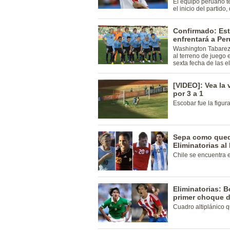
El equipo peruano t
el inicio del partid
Confirmado: Est
enfrentará a Pe
Washington Tabarez 
al terreno de juego 
sexta fecha de las e
[VIDEO]: Vea la 
por 3 a 1
Escobar fue la figur
Sepa como quedó
Eliminatorias al
Chile se encuentra e
Eliminatorias: B
primer choque d
Cuadro altiplánico qu