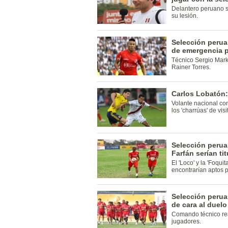
Delantero peruano se
su lesión.
Selección perua
de emergencia p
Técnico Sergio Marka
Rainer Torres.
Carlos Lobatón:
Volante nacional co
los 'charrúas' de visi
Selección perua
Farfán serían ti
El 'Loco' y la 'Foqui
encontrarían aptos pa
Selección perua
de cara al duel
Comando técnico rea
jugadores.