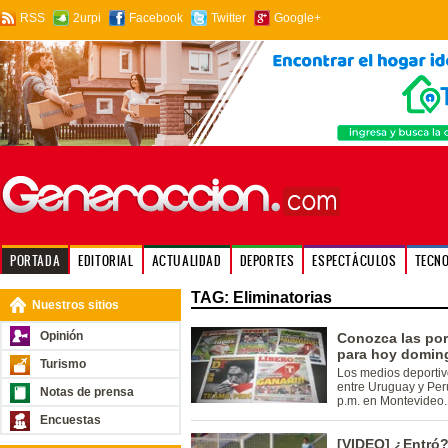
RSS
2urpi
Facebook
Twitter
Google+
PORTADA
EDITORIAL
ACTUALIDAD
DEPORTES
ESPECTÁCULOS
TECN
TAG: Eliminatorias
Nuestros sitios
Opinión
Conozca las por
para hoy doming
Turismo
Los medios deportiv
entre Uruguay y Perú
Notas de prensa
p.m. en Montevideo.
Encuestas
[VIDEO] ¿Entró?