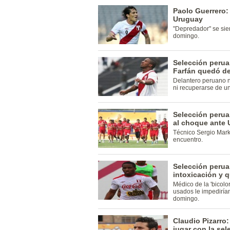
Paolo Guerrero: 
Uruguay
"Depredador" se sie
domingo.
Selección perua
Farfán quedó d
Delantero peruano n
ni recuperarse de u
Selección perua
al choque ante 
Técnico Sergio Marka
encuentro.
Selección perua
intoxicación y 
Médico de la 'bicolo
usados le impediría
domingo.
Claudio Pizarro
jugar con la sel