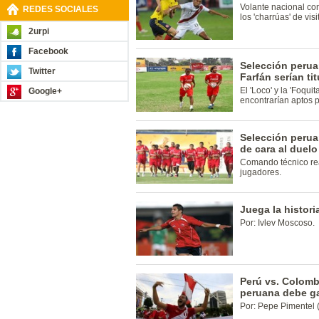
Volante nacional co
REDES SOCIALES
los 'charrúas' de visi
2urpi
Facebook
Selección perua
Twitter
Farfán serían ti
El 'Loco' y la 'Foqui
Google+
encontrarían aptos pa
Selección perua
de cara al duel
Comando técnico rea
jugadores.
Juega la histori
Por: Ivlev Moscoso.
Perú vs. Colombi
peruana debe g
Por: Pepe Pimentel (