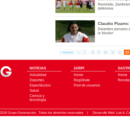
Revoredo, Zambrano,
defensiva.
Claudio Pizarro:
Delantero peruano s
la 'bicolor'.
« Anterior
1
2
...
8
9
10
11
12
13
NOTICIAS
2URPI
GASTR
Actualidad
Home
Home
Deportes
Regístrate
Receta
Espectáculos
Post de usuarios
Salud
Ciencia y
tecnología
2018 Grupo Generaccion . Todos los derechos reservados |
Desarrollo Web: Luis A.