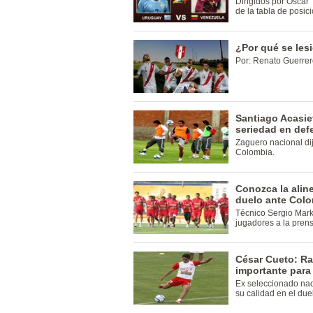
Dirigidos por Óscar
de la tabla de posi
¿Por qué se les
Por: Renato Guerrer
Santiago Acasi
seriedad en def
Zaguero nacional dij
Colombia.
Conozca la alin
duelo ante Col
Técnico Sergio Marka
jugadores a la prens
César Cueto: Ra
importante para 
Ex seleccionado nac
su calidad en el du