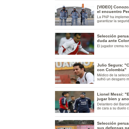
[VIDEO] Conozca
el encuentro Pe
La PNP ha implemen
garantizar la seguri
Selección perua
duda ante Colo
El jugador crema no t
Julio Segura: "C
con Colombia"
Médico de la selecc
sufrió un desgarro m
Lionel Messi: "
jugar bien y ano
Delantero del Barce
de cara a su duelo 
Selección perua
sus defensas pa