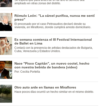
Se espera que para antes de fin de año el servicio sea
ampliado en otras zonas del distrito.
Rómulo León: "La cárcel purifica, nunca me sentí
preso"
El procesado por el caso Petroaudios declaró desde su
vivienda, en Miraflores, donde cumplirá arresto domiciliario.
Es semana comienza el III Festival Internacional
de Ballet en Lima
Contará con la presencia de artistas destacados de Bulgaria,
Cuba, Venezuela y Estados Unidos.
Nace "Pisco Capitán", un nuevo coctel, hecho
con nuestra bebida de bandera (video)
Por: Cecilia Portella
Otro auto arde en llamas en Miraflores
Hace pocos días ocurrió un hecho similar en el mismo distrito.