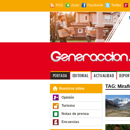
RSS
2urpi
Facebook
Twitter
PORTADA
EDITORIAL
ACTUALIDAD
DEPOR
TAG: Miraf
Nuestros sitios
Opinión
Turismo
Notas de prensa
Encuestas