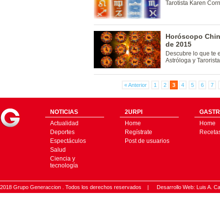
Tarotista Karen Cor
Horóscopo Chin
de 2015
Descubre lo que te 
Astróloga y Taroris
« Anterior
1
2
3
4
5
6
7
NOTICIAS
2URPI
GASTR
Actualidad
Home
Home
Deportes
Regístrate
Receta
Espectáculos
Post de usuarios
Salud
Ciencia y
tecnología
2018 Grupo Generaccion . Todos los derechos reservados |
Desarrollo Web: Luis A.