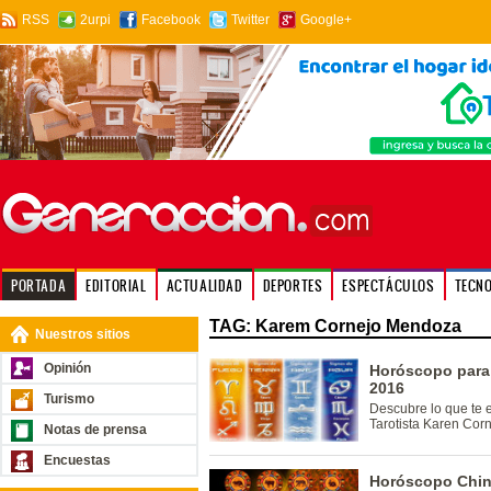
RSS
2urpi
Facebook
Twitter
Google+
PORTADA
EDITORIAL
ACTUALIDAD
DEPORTES
ESPECTÁCULOS
TECN
TAG: Karem Cornejo Mendoza
Nuestros sitios
Opinión
Horóscopo para
2016
Turismo
Descubre lo que te 
Tarotista Karen Cor
Notas de prensa
Encuestas
Horóscopo Chin