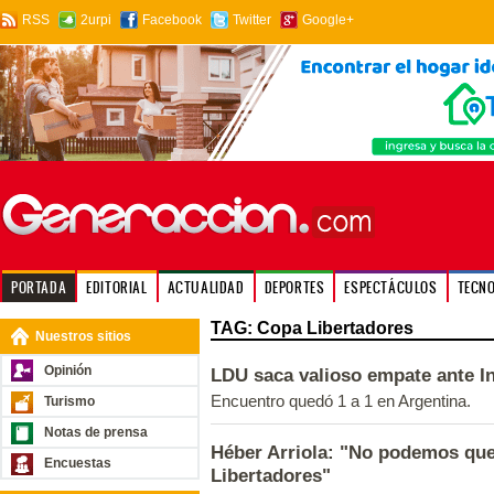
RSS
2urpi
Facebook
Twitter
Google+
PORTADA
EDITORIAL
ACTUALIDAD
DEPORTES
ESPECTÁCULOS
TECN
TAG: Copa Libertadores
Nuestros sitios
Opinión
LDU saca valioso empate ante I
Encuentro quedó 1 a 1 en Argentina.
Turismo
Notas de prensa
Héber Arriola: "No podemos que
Encuestas
Libertadores"