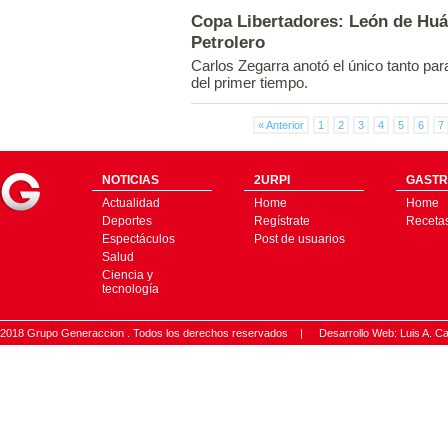
Copa Libertadores: León de Huán
Petrolero
Carlos Zegarra anotó el único tanto par
del primer tiempo.
« Anterior
1
2
3
4
5
6
7
NOTICIAS
2URPI
GASTR
Actualidad
Home
Home
Deportes
Regístrate
Receta
Espectáculos
Post de usuarios
Salud
Ciencia y
tecnología
2018 Grupo Generaccion . Todos los derechos reservados |
Desarrollo Web: Luis A.