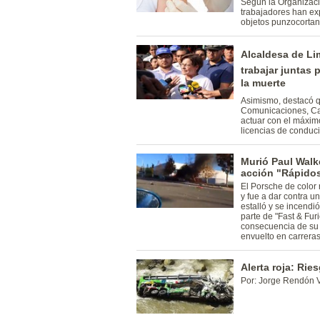
Según la Organizaci
trabajadores han e
objetos punzocortan
Alcaldesa de Li
trabajar juntas 
la muerte
Asimismo, destacó q
Comunicaciones, Ca
actuar con el máximo
licencias de conduci
Murió Paul Walke
acción "Rápidos
El Porsche de color r
y fue a dar contra u
estalló y se incendi
parte de "Fast & Fur
consecuencia de su 
envuelto en carrera
Alerta roja: Rie
Por: Jorge Rendón 