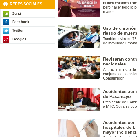
Nunca estamos libre
REDES SOCIALES
pero hacer todo lo p
manos.
2urpi
Facebook
Uso de cinturón
Twitter
riesgo de muert
También evita en 75
Google+
de movilidad urbana 
Revisarán contr
nacionales
Anuncia ministro de 
conjunta de comisio
Consumidor.
Accidentes aume
de Pasamayo
Presidente de Comis
a MTC, Sutran y otro
Accidentes con 
hospitales de L
mayor incidenci