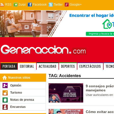
RSS
2urpi
Facebook
Twitter
Google+
PORTADA
EDITORIAL
ACTUALIDAD
DEPORTES
ESPECTÁCULOS
TECN
TAG: Accidentes
Nuestros sitios
Opinión
9 consejos prác
manejamos
Turismo
Usar auriculares en
Notas de prensa
Encuestas
Cómo evitar acc