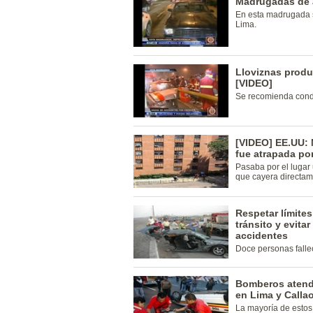
Madrugadas de 
En esta madrugada s
Lima.
Lloviznas produ
[VIDEO]
Se recomienda cond
[VIDEO] EE.UU: 
fue atrapada po
Pasaba por el lugar 
que cayera directam
Respetar límite
tránsito y evit
accidentes
Doce personas falle
Bomberos atend
en Lima y Calla
La mayoría de estos 