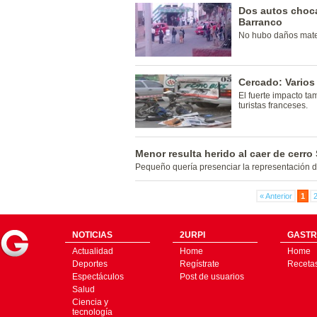
Dos autos choca
Barranco
No hubo daños mate
Cercado: Varios 
El fuerte impacto ta
turistas franceses.
Menor resulta herido al caer de cerro
Pequeño quería presenciar la representación de
« Anterior
1
NOTICIAS
2URPI
GASTR
Actualidad
Home
Home
Deportes
Regístrate
Receta
Espectáculos
Post de usuarios
Salud
Ciencia y
tecnología