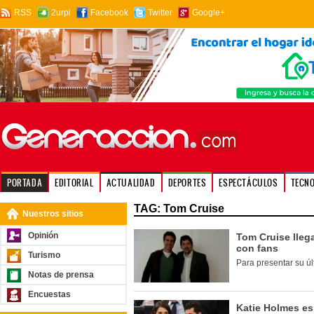
RSS
2urpi
Facebook
Twitter
Google+
PORTADA
EDITORIAL
ACTUALIDAD
DEPORTES
ESPECTÁCULOS
TECN
TAG: Tom Cruise
Nuestros sitios
Opinión
Tom Cruise lleg
con fans
Turismo
Para presentar su últ
Notas de prensa
Encuestas
Katie Holmes e