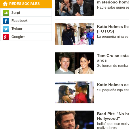
misterioso hom
REDES SOCIALES
Nadie sabe quién es 
2urpi
Facebook
Katie Holmes lle
Twitter
[FOTOS]
La pequeña niña se s
Google+
Tom Cruise esta
años
Se fueron de rumba 
Katie Holmes ce
Su pequeña hija est
Brad Pitt: "No h
Hollywood"
Indicó que ese moti
realizadores.