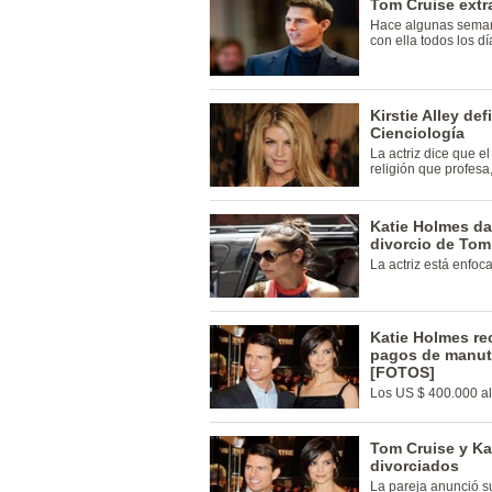
Tom Cruise extra
Hace algunas semana
con ella todos los dí
Kirstie Alley de
Cienciología
La actriz dice que el
religión que profesa
Katie Holmes da
divorcio de Tom
La actriz está enfoc
Katie Holmes rec
pagos de manut
[FOTOS]
Los US $ 400.000 al 
Tom Cruise y Ka
divorciados
La pareja anunció s