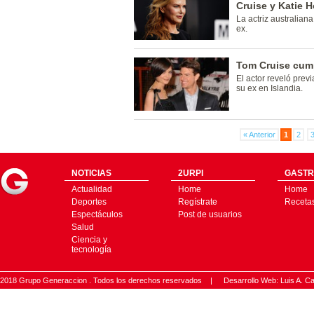
Cruise y Katie 
La actriz australian
ex.
Tom Cruise cump
El actor reveló prev
su ex en Islandia.
« Anterior
1
2
NOTICIAS
2URPI
GASTR
Actualidad
Home
Home
Deportes
Regístrate
Receta
Espectáculos
Post de usuarios
Salud
Ciencia y
tecnología
2018 Grupo Generaccion . Todos los derechos reservados |
Desarrollo Web: Luis A.