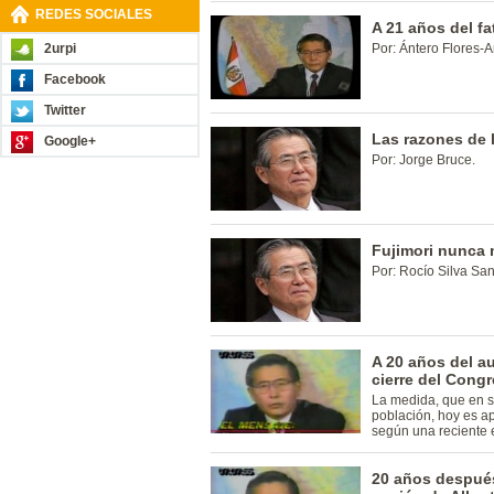
REDES SOCIALES
A 21 años del fat
2urpi
Por: Ántero Flores-A
Facebook
Twitter
Las razones de 
Google+
Por: Jorge Bruce.
Fujimori nunca
Por: Rocío Silva San
A 20 años del a
cierre del Cong
La medida, que en s
población, hoy es ap
según una reciente 
20 años después