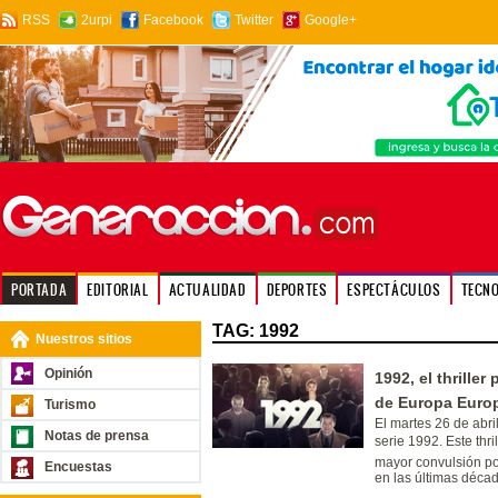
RSS
2urpi
Facebook
Twitter
Google+
PORTADA
EDITORIAL
ACTUALIDAD
DEPORTES
ESPECTÁCULOS
TECN
TAG: 1992
Nuestros sitios
Opinión
1992, el thrille
de Europa Euro
Turismo
El martes 26 de abri
Notas de prensa
serie 1992. Este thr
mayor convulsión pol
Encuestas
en las últimas déca