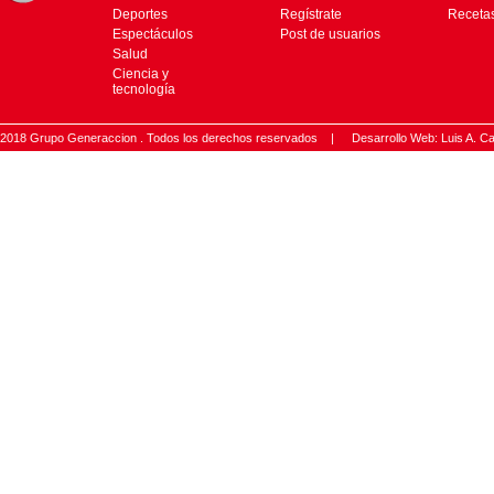
Deportes
Regístrate
Receta
Espectáculos
Post de usuarios
Salud
Ciencia y
tecnología
2018 Grupo Generaccion . Todos los derechos reservados |
Desarrollo Web: Luis A.