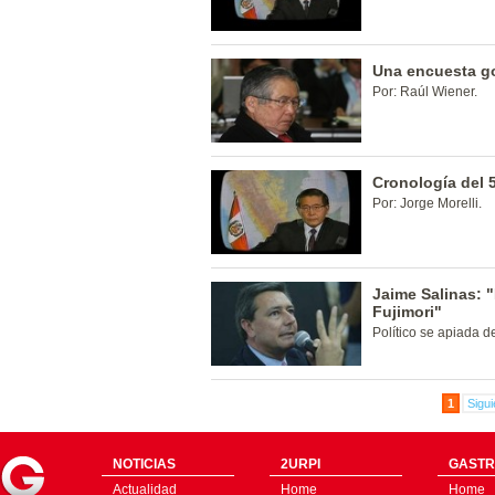
Una encuesta go
Por: Raúl Wiener.
Cronología del 5
Por: Jorge Morelli.
Jaime Salinas: 
Fujimori"
Político se apiada 
1
Sigui
NOTICIAS
2URPI
GASTR
Actualidad
Home
Home