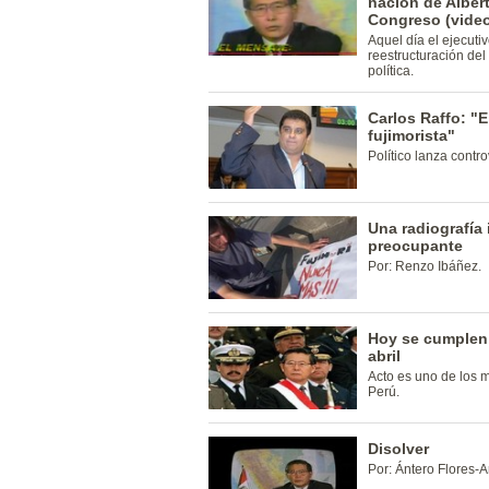
nación de Albert
Congreso (vide
Aquel día el ejecuti
reestructuración del
política.
Carlos Raffo: "
fujimorista"
Político lanza contro
Una radiografía 
preocupante
Por: Renzo Ibáñez.
Hoy se cumplen 
abril
Acto es uno de los 
Perú.
Disolver
Por: Ántero Flores-A