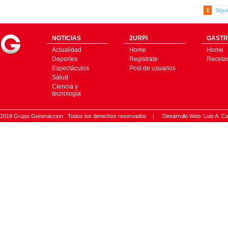
1
Sigui
NOTICIAS
2URPI
GASTR
Actualidad
Home
Home
Deportes
Regístrate
Receta
Espectáculos
Post de usuarios
Salud
Ciencia y
tecnología
2018 Grupo Generaccion . Todos los derechos reservados |
Desarrollo Web: Luis A.