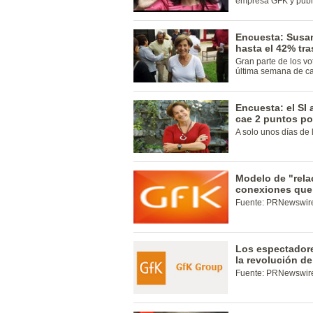
empresa GFK y publi
Encuesta: Susan
hasta el 42% tr
Gran parte de los vo
última semana de c
Encuesta: el SI 
cae 2 puntos po
A solo unos días de 
Modelo de "rela
conexiones que 
Fuente: PRNewswir
Los espectadore
la revolución de
Fuente: PRNewswir