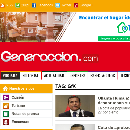
RSS
2urpi
Facebook
Twitter
Google+
PORTADA
EDITORIAL
ACTUALIDAD
DEPORTES
ESPECTÁCULOS
TECN
TAG: GfK
Nuestros sitios
Opinión
Ollanta Humala:
desaprueban su
Turismo
La cota de popularid
27 por ciento.
Notas de prensa
Encuestas
Cota de aprobac