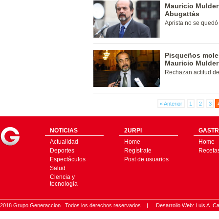
Mauricio Mulder
Abugattás
Aprista no se quedó 
Pisqueños moles
Mauricio Mulder
Rechazan actitud de 
« Anterior
1
2
3
NOTICIAS
2URPI
GASTR
Actualidad
Home
Home
Deportes
Regístrate
Receta
Espectáculos
Post de usuarios
Salud
Ciencia y
tecnología
2018 Grupo Generaccion . Todos los derechos reservados |
Desarrollo Web: Luis A.