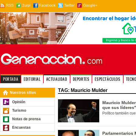
RSS
2urpi
Facebook
Twitter
Google+
PORTADA
EDITORIAL
ACTUALIDAD
DEPORTES
ESPECTÁCULOS
TECN
TAG: Mauricio Mulder
Nuestros sitios
Opinión
Mauricio Mulder
que sus líderes
Turismo
Político también cu
Notas de prensa
Encuestas
Parlamentarios M