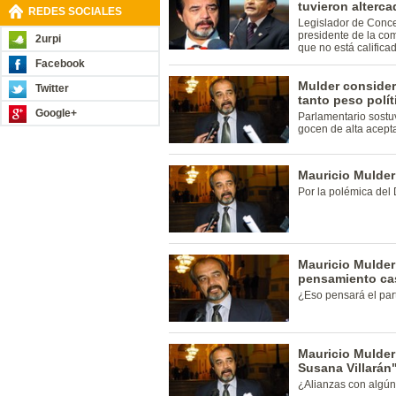
tuvieron alterc
REDES SOCIALES
Legislador de Conce
presidente de la com
2urpi
que no está califica
Facebook
Mulder consider
Twitter
tanto peso polí
Google+
Parlamentario sostu
gocen de alta acept
Mauricio Mulder
Por la polémica del 
Mauricio Mulder
pensamiento cas
¿Eso pensará el par
Mauricio Mulder
Susana Villarán
¿Alianzas con algún 