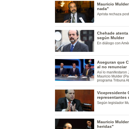
Mauricio Mulder
nada"
Aprista rechaza pos
Chehade atenta 
según Mulder
En diálogo con Amér
Aseguran que Ch
al no renunciar
Así lo manifestaron
Mauricio Mulder (Par
programa Tribuna Ab
Vicepresidente 
representantes
Según legislador Mu
Mauricio Mulder
heridas"